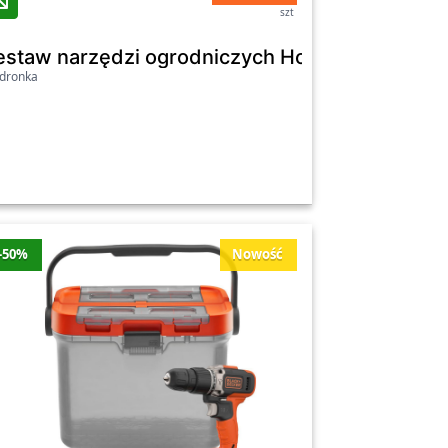
szt
, 3 elementy, z wymiennym uchwytem
estaw narzędzi ogrodniczych Holtaz, 4 elemen
dronka
-50%
Nowość