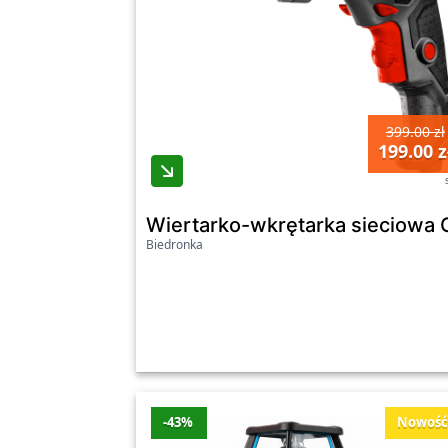
399.00 zł
199.00 z
Wiertarko-wkrętarka sieciowa G
Biedronka
-43%
Nowoś