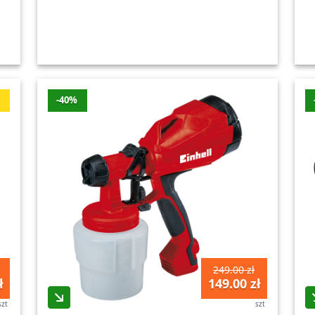
ć
-40%
249.00 zł
ł
149.00 zł
szt
szt