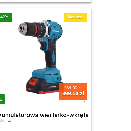
-42%
Nowość
689.00 zł
399.00 zł
szt
rowa z silnikiem bezszczotkowym Powerlink, 20
kumulatorowa wiertarko-wkrętarka udarowa z s
dronka