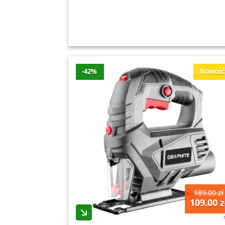
-42%
Nowoś
189.00 zł
109.00 z