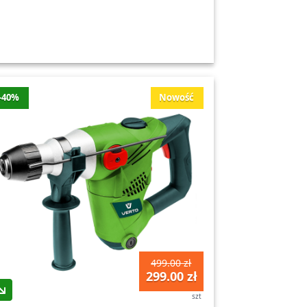
-40%
Nowość
499.00 zł
299.00 zł
szt