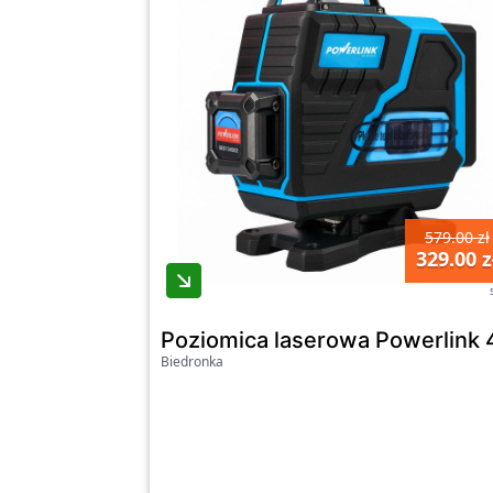
579.00 zł
329.00 z
Poziomica laserowa Powerlink 4D
Biedronka