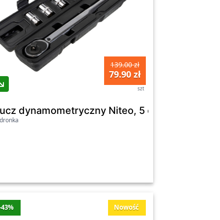
139.00 zł
79.90 zł
szt
MadLit, z akcesoriami, 300 W
lucz dynamometryczny Niteo, 5 elementów
dronka
-43%
Nowość