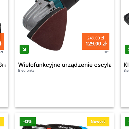
249.00 zł
ł
129.00 zł
szt
szt
raphite, 520 W, z walizką
Wielofunkcyjne urządzenie oscylacyjne 
K
Biedronka
Bie
ć
-43%
Nowość