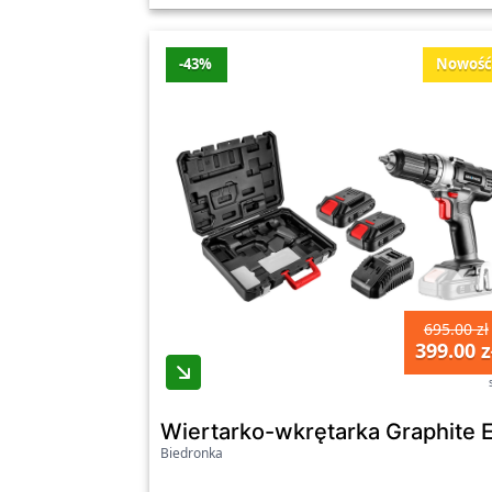
-43%
Nowoś
695.00 zł
399.00 z
Wiertarko-wkrętarka Graphite E
Biedronka