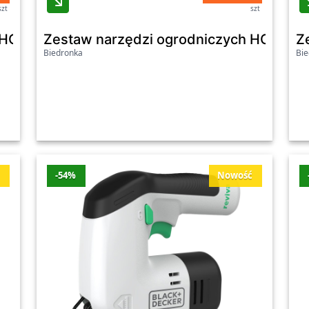
szt
szt
HOLTAZ, 3 elementy, zestaw II
Zestaw narzędzi ogrodniczych HOLTAZ
Z
Biedronka
Bie
ć
-54%
Nowość