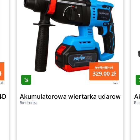
579.00 zł
ł
329.00 zł
szt
szt
/16Line, 16 linii
Akumulatorowa wiertarka udarowa z sil
A
Biedronka
Bie