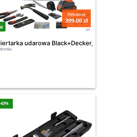
799.00 zł
399.00 zł
szt
r Reviva, 12 V
iertarka udarowa Black+Decker, z zestawem ak
dronka
-43%