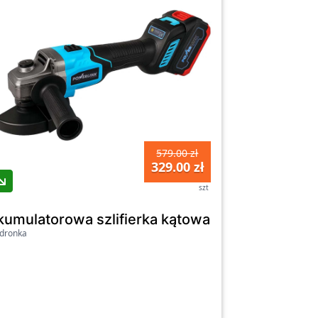
579.00 zł
329.00 zł
szt
nikiem bezszczotkowym Powerlink, 26 mm, 2x a
kumulatorowa szlifierka kątowa z silnikiem bez
dronka