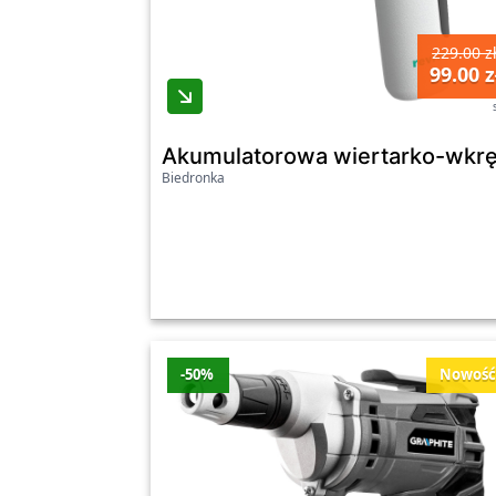
229.00 z
99.00 z
Akumulatorowa wiertarko-wkręt
Biedronka
-50%
Nowoś