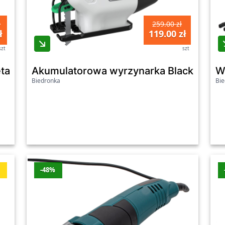
ł
259.00 zł
ł
119.00 zł
szt
szt
artka Black+Decker Reviva, 12 V
Akumulatorowa wyrzynarka Black+Decke
W
Biedronka
Bie
ć
-48%