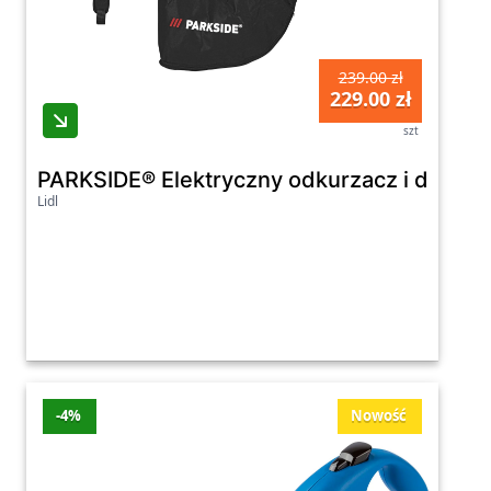
239.00 zł
229.00 zł
szt
PARKSIDE® Elektryczny odkurzacz i dmuch
Lidl
-4%
Nowość