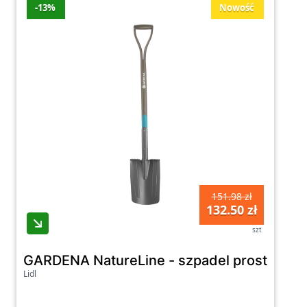
-13%
Nowość
151.98 zł
132.50 zł
szt
GARDENA NatureLine - szpadel prosty
Lidl