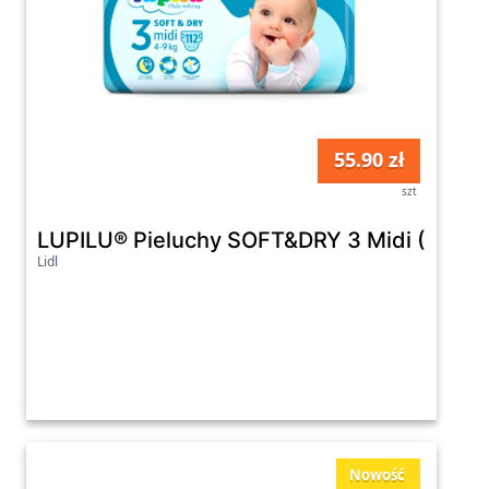
55.90 zł
szt
LUPILU® Pieluchy SOFT&DRY 3 
Lidl
Nowość