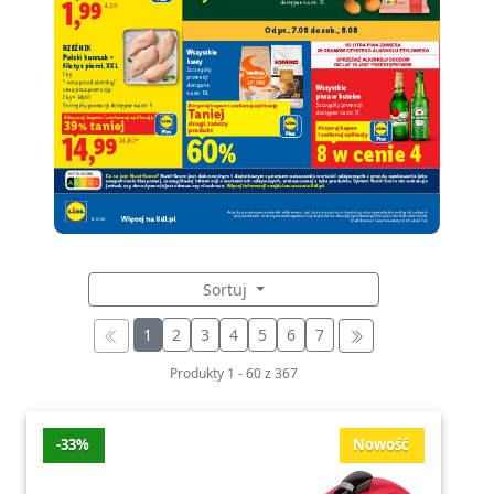
oferty produktów trwałych oraz
konserwowych. Znajdziesz u nas także
produkty dla dzieci oraz artykuły sezonowe,
idealne na doroczne okazje i święta.
Zapraszamy do zapoznania się z naszym
szerokim asortymentem i korzystania z
naszych atrakcyjnych promocji i rabatów. Z
łatwością zrobisz u nas codzienne zakupy, bez
wychodzenia z domu. Odkryj wygodę
Sortuj
zakupów online i ciesz się wysoką jakością
produktów dostępnych w Lidl.
1
2
3
4
5
6
7
Produkty
1
-
60
z
367
-33%
Nowość