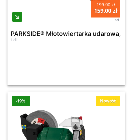
199.00 zł
159.00 zł
szt
PARKSIDE® Młotowiertarka udarowa, 800 
Lidl
-19%
Nowość