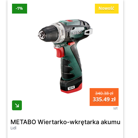
-1%
Nowość
340.38 zł
335.49 zł
szt
METABO Wiertarko-wkrętarka akumulatoro
Lidl