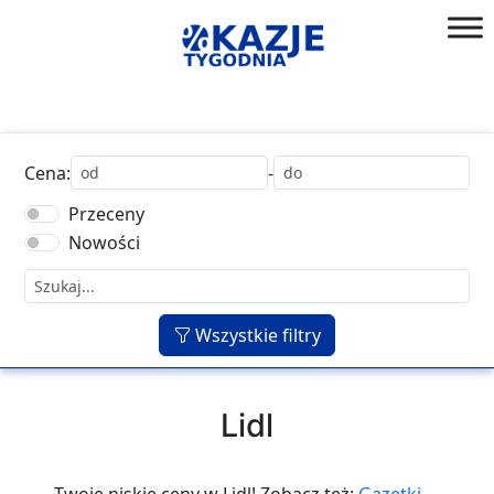
Przejdź
do
złap
treści
okazję!
Cena:
-
Przeceny
Nowości
Wszystkie filtry
Lidl