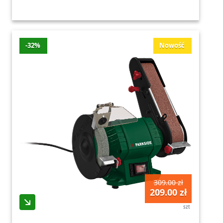
-32%
Nowość
309.00 zł
209.00 zł
szt