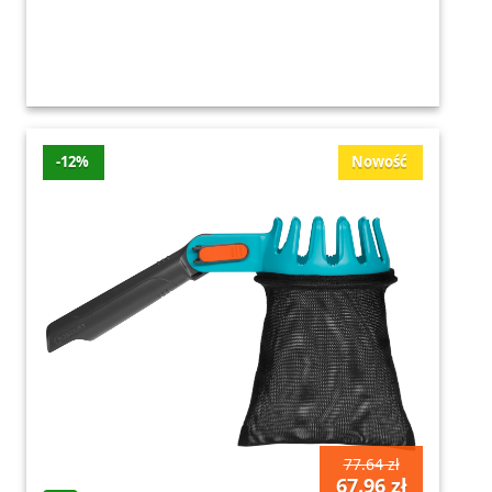
-12%
Nowość
77.64 zł
67.96 zł