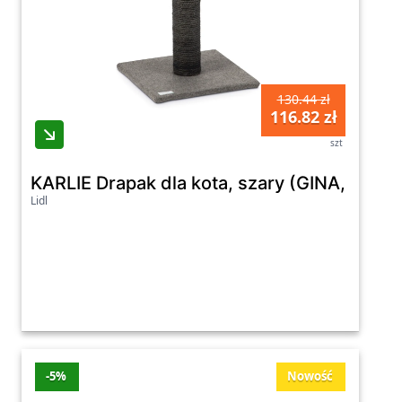
130.44 zł
116.82 zł
szt
KARLIE Drapak dla kota, szary (GINA, 34 x 
Lidl
-5%
Nowość