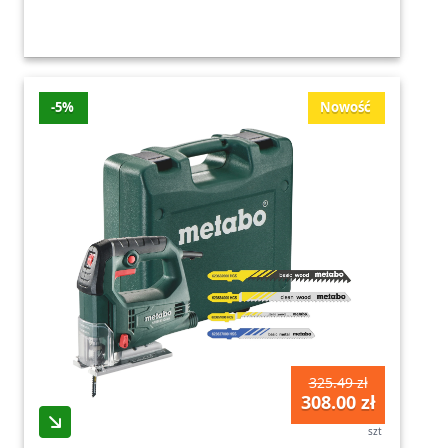
-5%
Nowość
325.49 zł
308.00 zł
szt