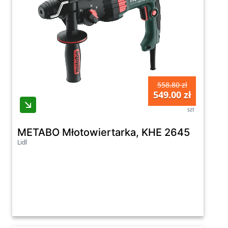
558.80 zł
549.00 zł
szt
METABO Młotowiertarka, KHE 2645
Lidl