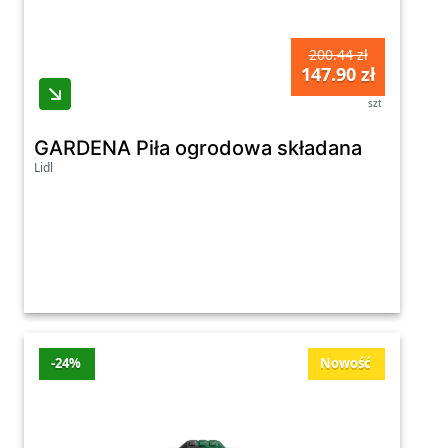
200.44 zł
147.90 zł
szt
GARDENA Piła ogrodowa składana
Lidl
-24%
Nowość