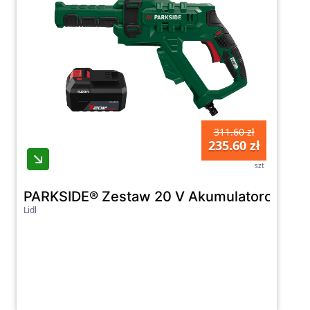
311.60 zł
235.60 zł
szt
PARKSIDE® Zestaw 20 V Akumulatorowa myj
Lidl