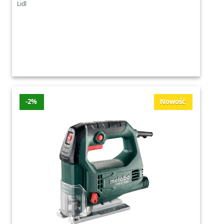
Lidl
-2%
Nowość