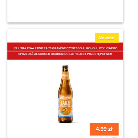
Nowość
4.99 zł
szt