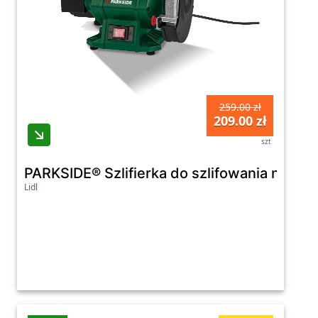
259.00 zł
209.00 zł
szt
PARKSIDE® Szlifierka do szlifowania na mo
Lidl