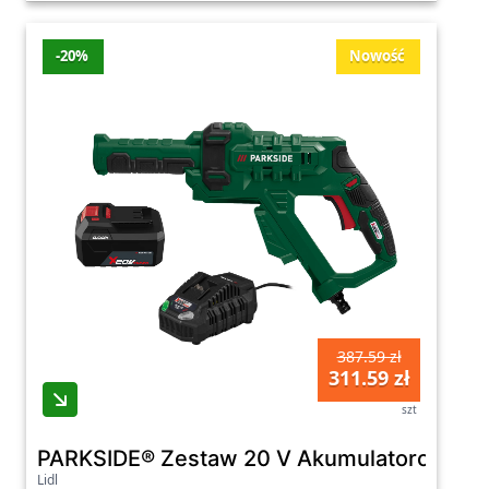
-20%
Nowość
387.59 zł
311.59 zł
szt
PARKSIDE® Zestaw 20 V Akumulatorowa myj
Lidl