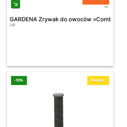
szt
GARDENA Zrywak do owoców »Combisyste
Lidl
-10%
Nowość