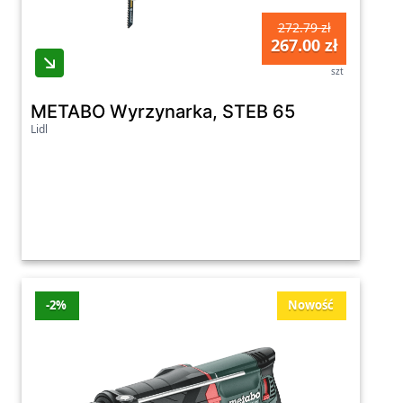
272.79 zł
267.00 zł
szt
METABO Wyrzynarka, STEB 65
Lidl
-2%
Nowość