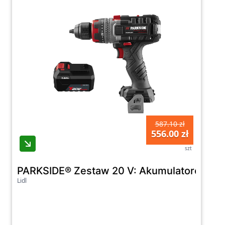
587.10 zł
556.00 zł
szt
PARKSIDE® Zestaw 20 V: Akumulatorowa w
Lidl