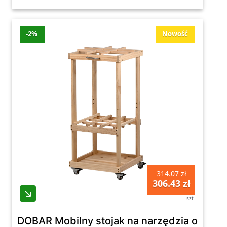
-2%
Nowość
314.07 zł
306.43 zł
szt
DOBAR Mobilny stojak na narzędzia ogrodo