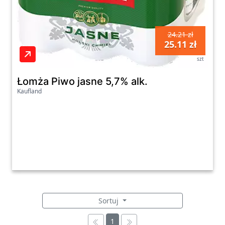
24.21 zł
25.11 zł
szt
Łomża Piwo jasne 5,7% alk.
Kaufland
Sortuj
1