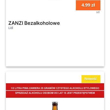
4.99 zł
szt
ZANZI Bezalkoholowe
Lidl
Nowość