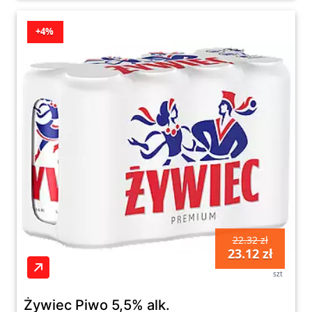
+4%
22.32 zł
23.12 zł
szt
Żywiec Piwo 5,5% alk.