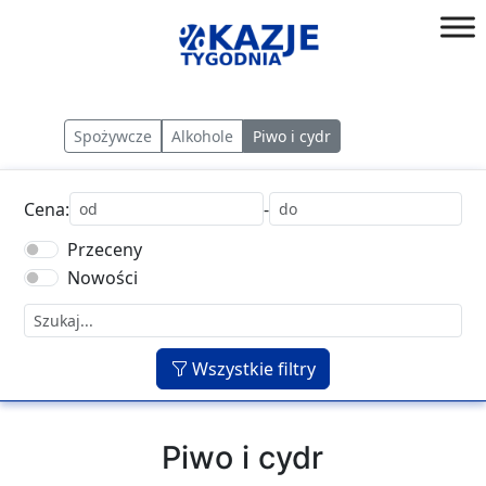
Przejdź
do
złap
treści
okazję!
Spożywcze
Alkohole
Piwo i cydr
Cena:
-
Przeceny
Nowości
Wszystkie filtry
Piwo i cydr