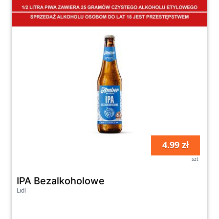
bez wychodzenia z domu.
Zapraszamy do zapoznania się z naszą
kategorią “Piwo i cydr” i odkrycia bogactwa
możliwości, jakie oferuje. Dzięki szerokiemu
wyborowi piw i cydrów z różnych zakątków
świata, możesz podróżować smakami i
eksperymentować z różnymi rodzajami
napojów alkoholowych. Znajdziesz u nas
zarówno klasyczne propozycje, jak i
nowatorskie interpretacje piwnego rzemiosła.
Odkryj świat piwa i cydru razem z nami!
4.99 zł
szt
IPA Bezalkoholowe
Lidl