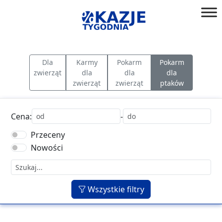
Przejdź
do
złap
treści
okazję!
Dla
Karmy
Pokarm
Pokarm
zwierząt
dla
dla
dla
zwierząt
zwierząt
ptaków
Cena:
-
Przeceny
Nowości
Wszystkie filtry