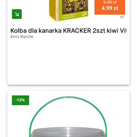
5.99 zł
4.99 zł
szt
Kolba dla kanarka KRACKER 2szt kiwi Vitakr
Brico Marche
-13%