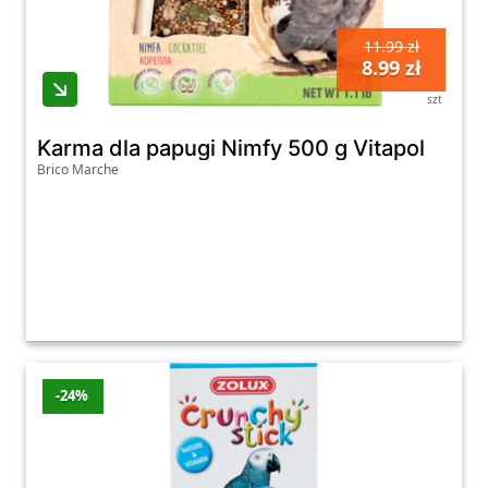
11.99 zł
8.99 zł
szt
Karma dla papugi Nimfy 500 g Vitapol
Brico Marche
-24%