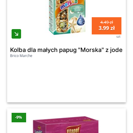
4.49 zł
3.99 zł
szt
Kolba dla małych papug "Morska" z jodem 
Brico Marche
-9%