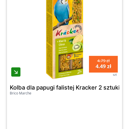
4.79 zł
4.49 zł
szt
Kolba dla papugi falistej Kracker 2 sztuki ki
Brico Marche