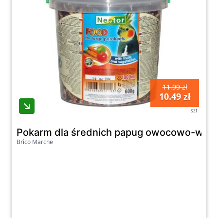
11.99 zł
10.49 zł
szt
Pokarm dla średnich papug owocowo-warz
Brico Marche