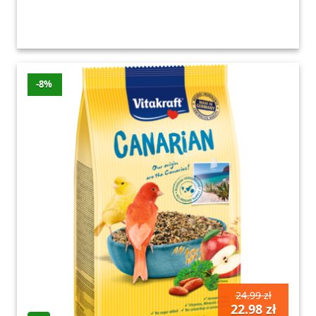
-8%
24.99 zł
22.98 zł