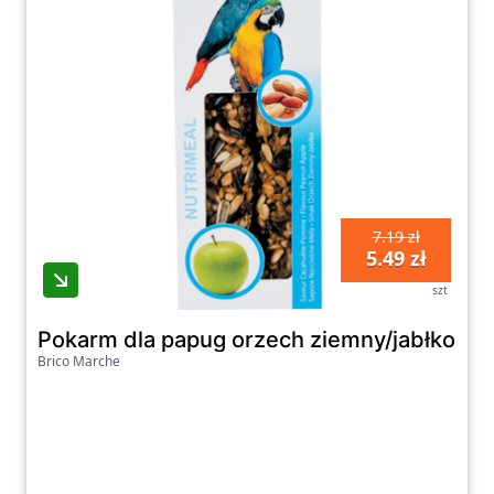
7.19 zł
5.49 zł
szt
Pokarm dla papug orzech ziemny/jabłko 
Brico Marche