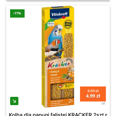
-11%
5.59 zł
4.99 zł
szt
Kolba dla papugi falistej KRACKER 2szt mió