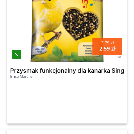
2.79 zł
2.59 zł
szt
Przysmak funkcjonalny dla kanarka Sing Per
Brico Marche