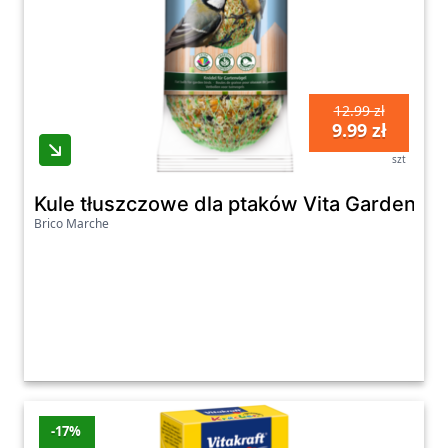
12.99 zł
9.99 zł
szt
Kule tłuszczowe dla ptaków Vita Garden 4 x
Brico Marche
-17%