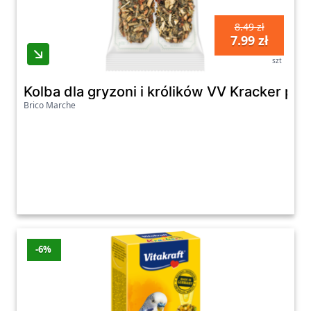
8.49 zł
7.99 zł
szt
Kolba dla gryzoni i królików VV Kracker p
Brico Marche
-6%