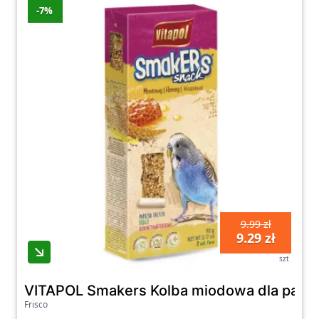
-7%
9.99 zł
9.29 zł
szt
VITAPOL Smakers Kolba miodowa dla papużki 
Frisco