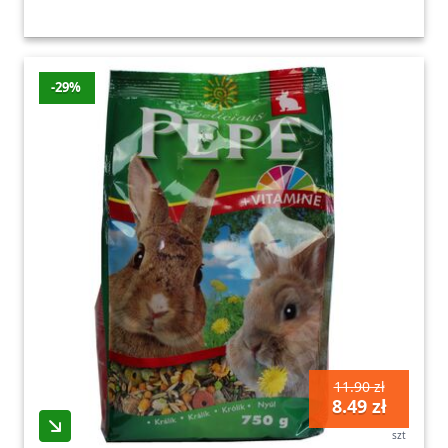
-29%
11.90 zł
8.49 zł
szt