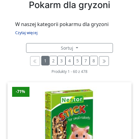
Pokarm dla gryzoni
W naszej kategorii pokarmu dla gryzoni
znajdziesz szeroki wybór produktów
Czytaj więcej
odpowiednich dla różnych gatunków małych
Sortuj
zwierząt. Znajdziesz tutaj pełnoporcjowe
karmy przeznaczone dla chomików, królików
1
2
3
4
5
7
8
miniaturowych, szynszyli czy też świnek
Produkty
1
-
60
z
478
morskich. Nasza oferta obejmuje również
specjalne przysmaki, takie jak ciasteczka
owocowe, które z pewnością przypadną do
-71%
gustu Twoim pupilom.
Wśród subkategorii w naszym asortymencie
nie znajdziesz produktów innych marek.
Jesteśmy dumni z tego, że oferujemy wysokiej
jakości produkty własnej marki, które zostały