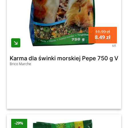
11.99 zł
8.49 zł
szt
Karma dla świnki morskiej Pepe 750 g Vitak
Brico Marche
-29%