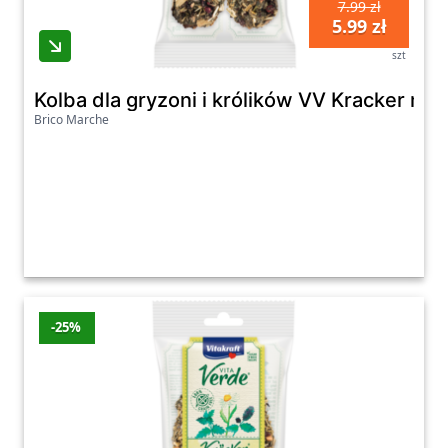
7.99 zł
5.99 zł
szt
Kolba dla gryzoni i królików VV Kracker mn
Brico Marche
-25%