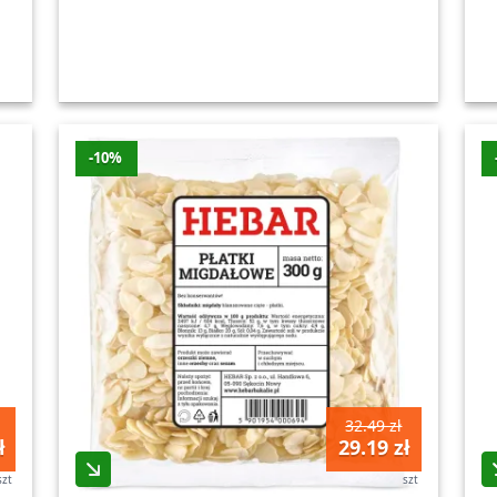
-10%
32.49 zł
ł
29.19 zł
szt
szt