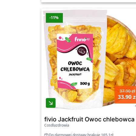
-11%
37.90 zł
33.90 z
fivio Jackfruit Owoc chlebowca 
Cosdlazdrowia
Do darmowej dostawy brakuje 165.1zł