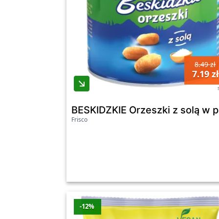
8.49 zł
7.19 zł
BESKIDZKIE Orzeszki z solą w 
Frisco
-12%