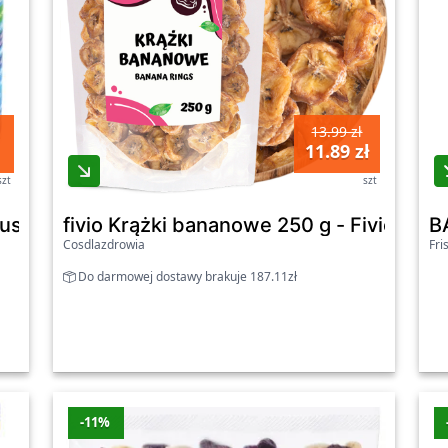
13.99 zł
11.89 zł
szt
szt
puszce
fivio Krążki bananowe 250 g - Fivio
B
Cosdlazdrowia
Fri
Do darmowej dostawy brakuje 187.11zł
-11%