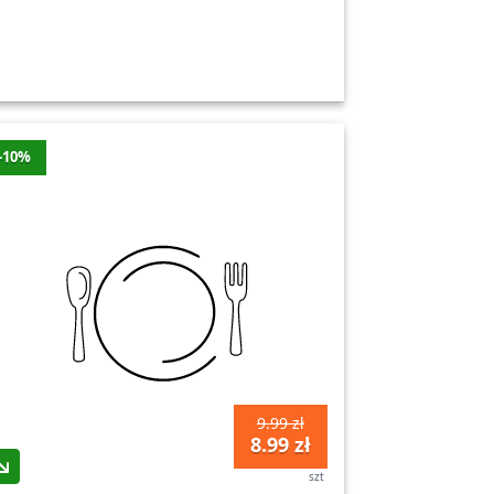
-10%
9.99 zł
8.99 zł
szt