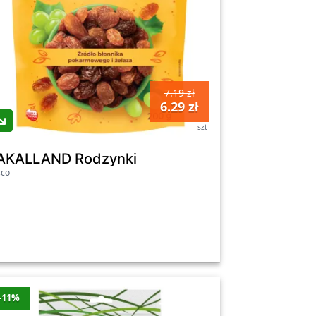
7.19 zł
6.29 zł
szt
AKALLAND Rodzynki
sco
-11%