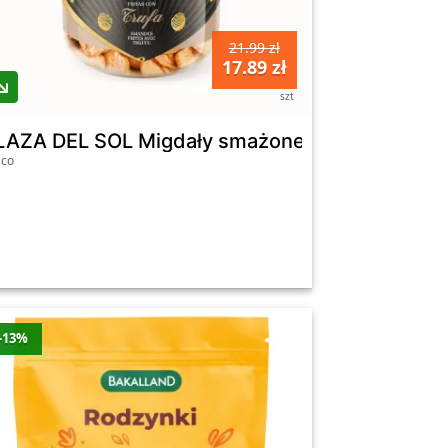
21.99 zł
17.89 zł
szt
LAZA DEL SOL Migdały smażone z suszoną truflą
sco
-13%