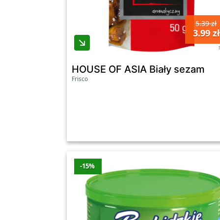
5.39 zł
3.99 zł
HOUSE OF ASIA Biały sezam
Frisco
-15%