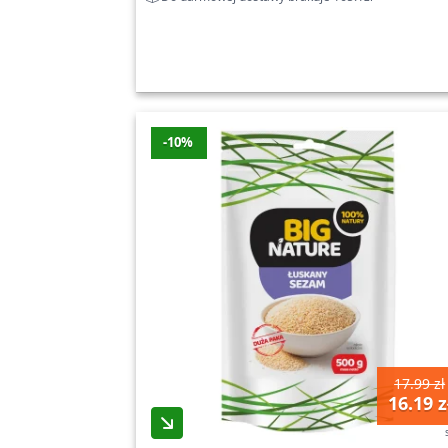
-10%
17.99 zł
16.19 z