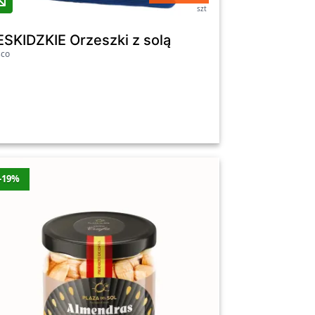
szt
ESKIDZKIE Orzeszki z solą
sco
-19%