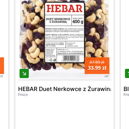
37.99 zł
33.99 zł
szt
szt
HEBAR Duet Nerkowce z Żurawiną
B
Frisco
Fri