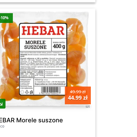
-10%
49.99 zł
44.99 zł
szt
EBAR Morele suszone
sco