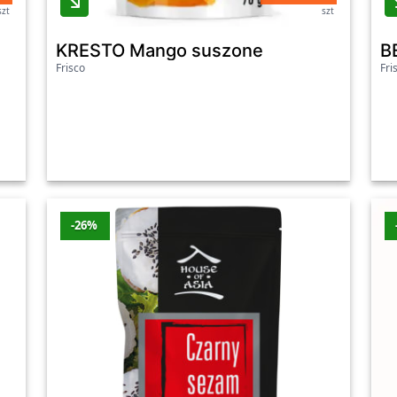
szt
szt
KRESTO Mango suszone
B
Frisco
Fri
-26%