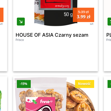
5.39 zł
3.99 zł
szt
szt
HOUSE OF ASIA Czarny sezam
P
Frisco
Fri
-15%
Nowość