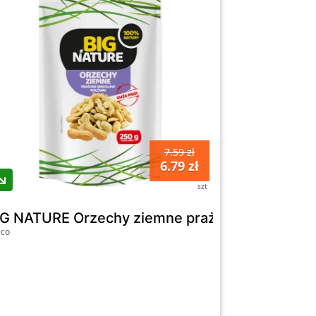
7.59 zł
6.79 zł
szt
IG NATURE Orzechy ziemne prażone niesolone
sco