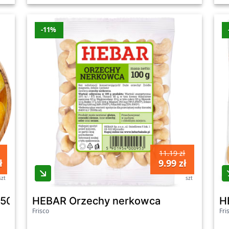
-11%
11.19 zł
ł
9.99 zł
szt
szt
500g - Fivio
HEBAR Orzechy nerkowca
H
Frisco
Fri