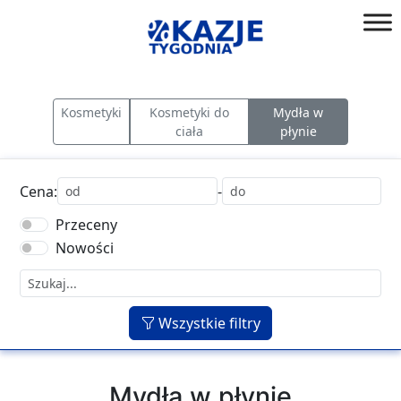
Przejdź
do
złap
treści
okazję!
Kosmetyki
Kosmetyki do
Mydła w
ciała
płynie
Cena:
-
Przeceny
Nowości
Wszystkie filtry
Mydła w płynie