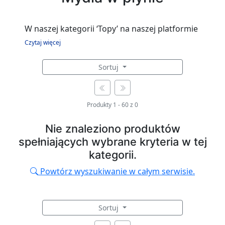
W naszej kategorii ‘Topy’ na naszej platformie
zakupowej znajdziesz szeroki wybór
Czytaj więcej
różnorodnych topów, które świetnie
Sortuj
sprawdzą się w codziennych stylizacjach oraz
na różnego rodzaju spotkaniach i
wydarzeniach. Topy są świetnym
Produkty
1
-
60
z
0
uzupełnieniem każdej damskiej garderoby,
dodając charakteru i oryginalności każdej
Nie znaleziono produktów
stylizacji.
spełniających wybrane kryteria w tej
kategorii.
W naszej ofercie znajdziesz zarówno luźne
Powtórz wyszukiwanie w całym serwisie.
topy na ramiączkach, idealne na letnie dni, jak
i eleganckie rozciągliwe topy, które świetnie
sprawdzą się w bardziej formalnych
Sortuj
sytuacjach. Możesz także znaleźć topy