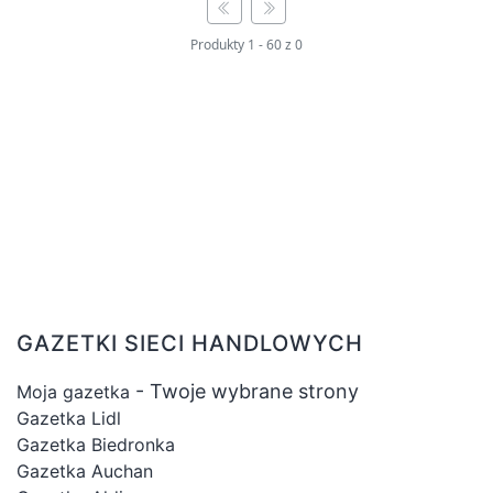
prążkowane, które dodadzą Twojemu
wyglądowi nieco sportowego charakteru,
Produkty
1
-
60
z
0
oraz białe bluzki i topy w różnych fasonach i
stylach.
W naszej kategorii ‘Topy’ znajdziesz również
krótkie sportowe topy, które są idealne do
aktywnego stylu życia oraz do treningów na
siłowni czy na świeżym powietrzu.
Dodatkowo oferujemy topy w paski, które są
doskonałym wyborem zarówno na co dzień,
jak i na bardziej formalne okazje, dodając
GAZETKI SIECI HANDLOWYCH
charakteru i elegancji Twoim stylizacjom.
- Twoje wybrane strony
Moja gazetka
Zapraszamy do zapoznania się z naszą
Gazetka Lidl
bogatą ofertą topów na naszej platformie
Gazetka Biedronka
zakupowej. Znajdziesz u nas topy
Gazetka Auchan
odpowiednie na każdą okazję, w różnych