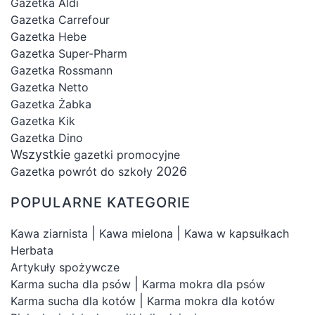
Gazetka Aldi
fasonach, kolorach i stylach. Postaw na
Gazetka Carrefour
wygodę, oryginalność i jakość – wybierz topy
Gazetka Hebe
z naszej kategorii i podkreśl swój
Gazetka Super-Pharm
indywidualny styl!
Gazetka Rossmann
Gazetka Netto
Gazetka Żabka
Gazetka Kik
Gazetka Dino
Wszystkie
gazetki promocyjne
2026
Gazetka powrót do szkoły
POPULARNE KATEGORIE
|
|
Kawa ziarnista
Kawa mielona
Kawa w kapsułkach
Herbata
Artykuły spożywcze
|
Karma sucha dla psów
Karma mokra dla psów
|
Karma sucha dla kotów
Karma mokra dla kotów