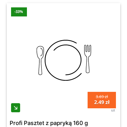
-33%
3.69 zł
2.49 zł
szt
Profi Pasztet z papryką 160 g