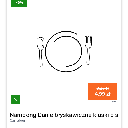
-40%
8.25 zł
4.99 zł
szt
Namdong Danie błyskawiczne kluski o smaku
Carrefour