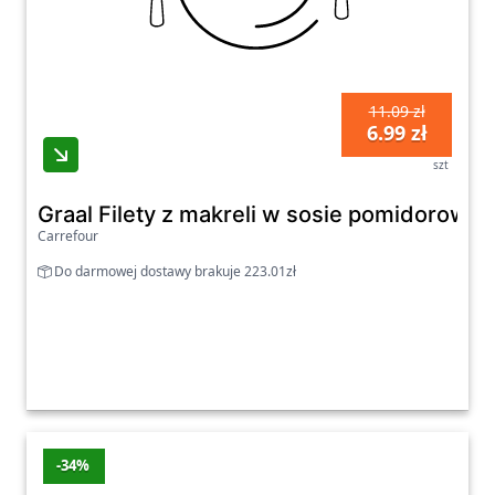
11.09 zł
6.99 zł
szt
Graal Filety z makreli w sosie pomidorow
Carrefour
Do darmowej dostawy brakuje 223.01zł
-34%