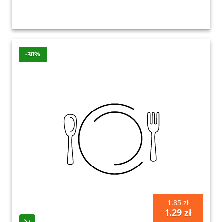
-30%
1.85 zł
1.29 zł