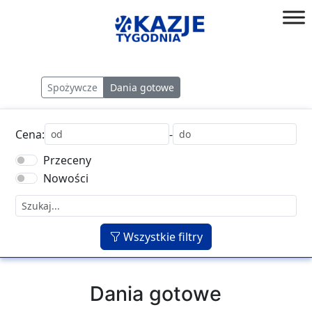
Przejdź
do
złap
treści
okazję!
Spożywcze
Dania gotowe
Cena:
-
Przeceny
Nowości
Wszystkie filtry
Dania gotowe