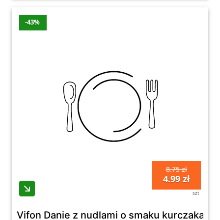
-43%
8.75 zł
4.99 zł
szt
Vifon Danie z nudlami o smaku kurczaka ba