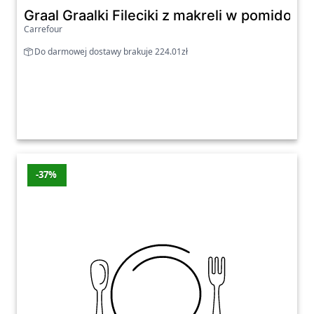
Graal Graalki Fileciki z makreli w pomidoro
Carrefour
Do darmowej dostawy brakuje 224.01zł
-37%