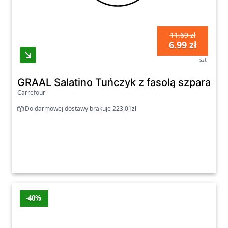
11.69 zł
6.99 zł
szt
GRAAL Salatino Tuńczyk z fasolą szparagową
Carrefour
Do darmowej dostawy brakuje 223.01zł
-40%