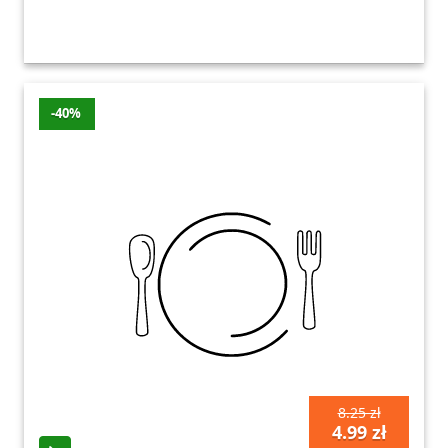
-40%
8.25 zł
4.99 zł