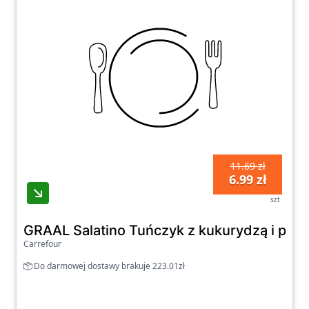
11.69 zł
6.99 zł
szt
GRAAL Salatino Tuńczyk z kukurydzą i pore
Carrefour
Do darmowej dostawy brakuje 223.01zł