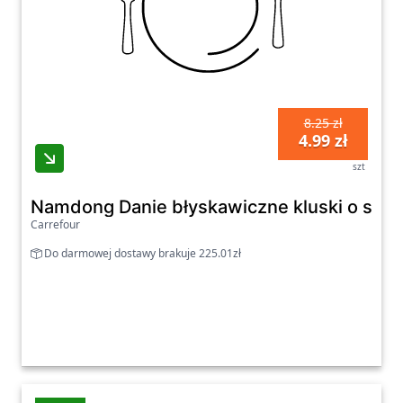
8.25 zł
4.99 zł
szt
Namdong Danie błyskawiczne kluski o smak
Carrefour
Do darmowej dostawy brakuje 225.01zł