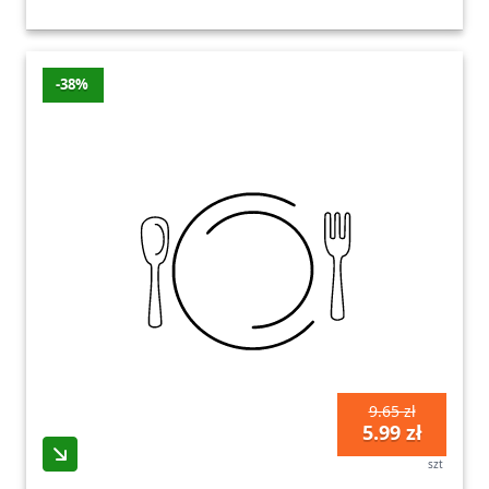
-38%
9.65 zł
5.99 zł
szt