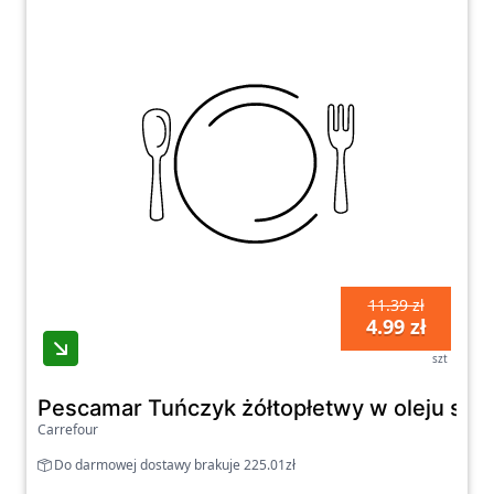
Zamawiając dania gotowe poprzez nasza
stronę możesz zaoszczędzić czas i energię na
przygotowywaniu posiłków, a jednocześnie
cieszyć się pysznymi potrawami wysokiej
jakości. Zapraszamy do zapoznania się z
naszym bogatym asortymentem i odkrycia
smaków gotowych dań, które umilą Ci
codzienne posiłki.
11.39 zł
4.99 zł
szt
Pescamar Tuńczyk żółtopłetwy w oleju sło
Carrefour
Do darmowej dostawy brakuje 225.01zł