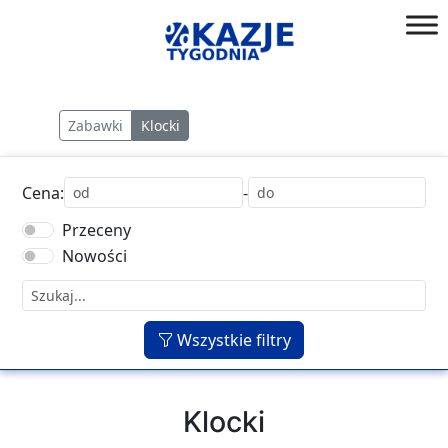
Przejdź
do
złap
treści
okazję!
Zabawki
Klocki
Cena:
-
Przeceny
Nowości
Wszystkie filtry
Klocki