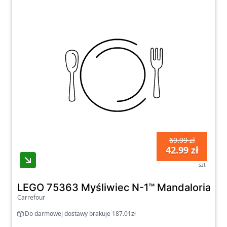
Realizacja zamówienia przebiega szybko i
sprawnie, a zakupy na naszej platformie są
łatwe i przyjemne. Zachęcamy do zapoznania
się z naszą ofertą i znalezienia idealnych
klocków dla Ciebie lub Twoich bliskich.
69.99 zł
42.99 zł
szt
LEGO 75363 Myśliwiec N-1™ Mandalorianina
Carrefour
Do darmowej dostawy brakuje 187.01zł