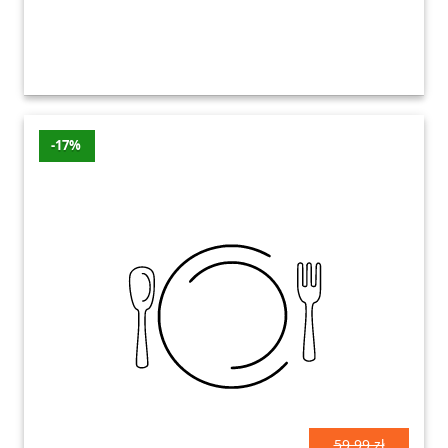
-17%
59.99 zł