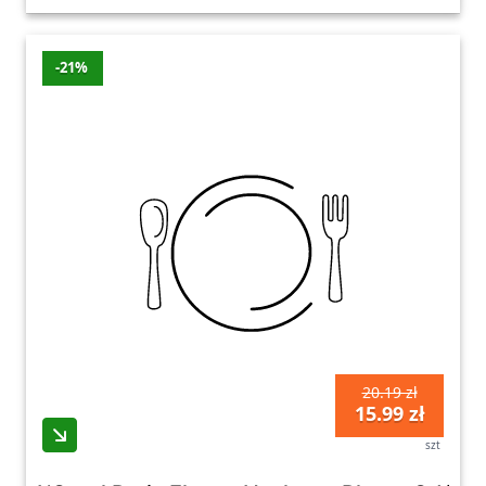
-21%
20.19 zł
15.99 zł
szt