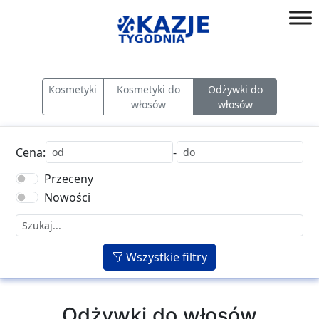
Przejdź
do
złap
treści
okazję!
Kosmetyki
Kosmetyki do
Odżywki do
włosów
włosów
Cena:
-
Przeceny
Nowości
Wszystkie filtry
Odżywki do włosów