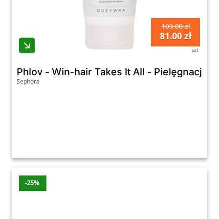
109.00 zł
81.00 zł
szt
Phlov - Win-hair Takes It All - Pielęgnacja 
Sephora
-25%