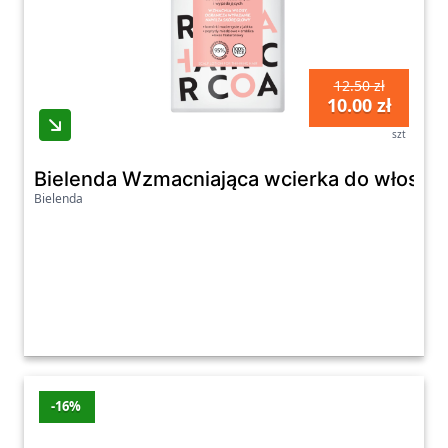
12.50 zł
10.00 zł
szt
Bielenda Wzmacniająca wcierka do włosów
Bielenda
-16%