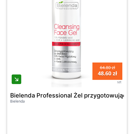
64.80 zł
48.60 zł
szt
Bielenda Professional Żel przygotowujący
Bielenda