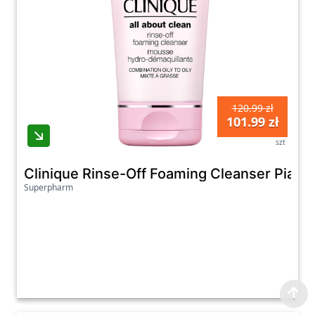
120.99 zł
101.99 zł
szt
Clinique Rinse-Off Foaming Cleanser Piank
Superpharm