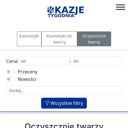
Przejdź
do
złap
treści
okazję!
Kosmetyki
Kosmetyki do
Oczyszcznie
twarzy
twarzy
Cena:
-
Przeceny
Nowości
Wszystkie filtry
Oczyszcznie twarzy