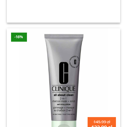
-16%
145.99 zł