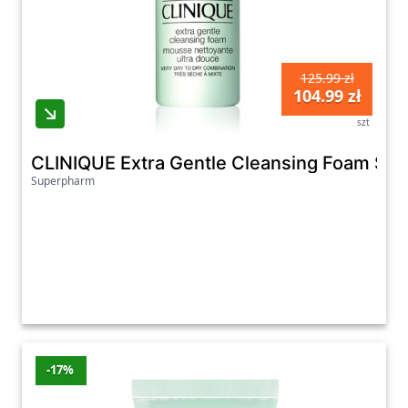
125.99 zł
104.99 zł
szt
CLINIQUE Extra Gentle Cleansing Foam Soa
Superpharm
-17%