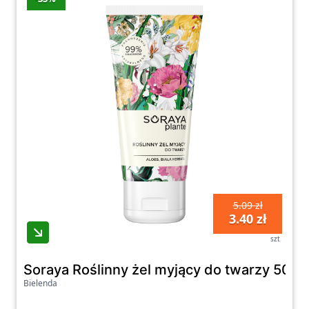
szerokiemu wyborowi produktów każdy
klient znajdzie portfel idealnie dopasowany
do swojego stylu i potrzeb. Odkryj nasze
propozycje już teraz i podkreśl swój
indywidualny styl z naszymi portfelami!
5.09 zł
3.40 zł
szt
Soraya Roślinny żel myjący do twarzy 50 m
Bielenda