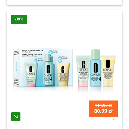
-30%
114.99 zł
80.99 zł
szt