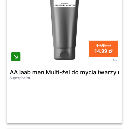
19.99 zł
14.99 zł
szt
AA laab men Multi-żel do mycia twarzy naw
Superpharm