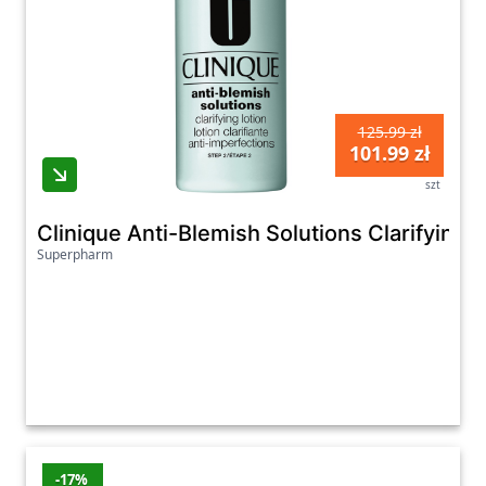
125.99 zł
101.99 zł
szt
Clinique Anti-Blemish Solutions Clarifying 
Superpharm
-17%