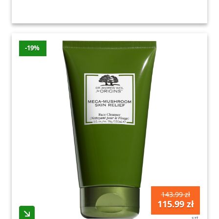
-19%
143.99 zł
115.99 zł
szt