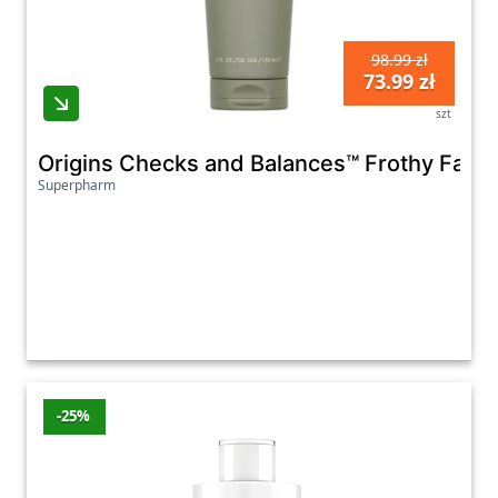
98.99 zł
73.99 zł
szt
Origins Checks and Balances™ Frothy Face
Superpharm
-25%