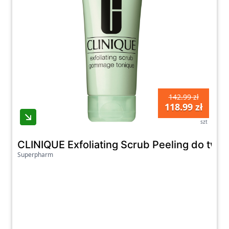
142.99 zł
118.99 zł
szt
CLINIQUE Exfoliating Scrub Peeling do twa
Superpharm