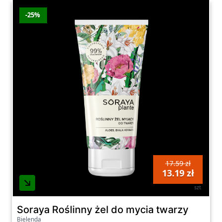
-25%
17.59 zł
13.19 zł
szt
Soraya Roślinny żel do mycia twarzy
Bielenda