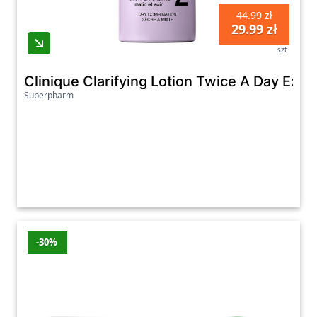
44.99 zł
29.99 zł
szt
Clinique Clarifying Lotion Twice A Day Exfol
Superpharm
-30%