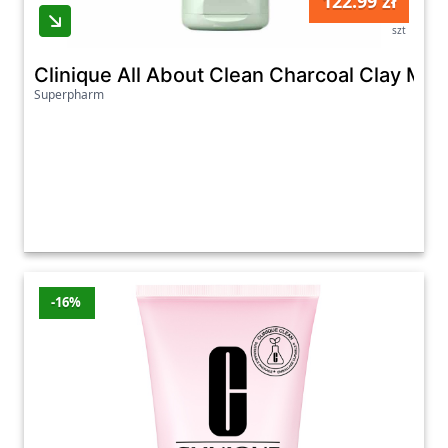
122.99 zł
szt
Clinique All About Clean Charcoal Clay Ma
Superpharm
-16%