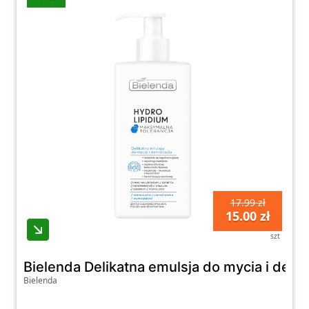
17.99 zł
15.00 zł
szt
Bielenda Delikatna emulsja do mycia i dema
Bielenda