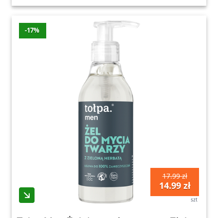
-17%
17.99 zł
14.99 zł
szt