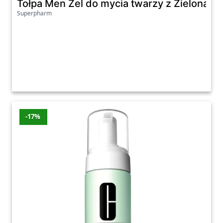
Tołpa Men Żel do mycia twarzy z Zieloną H
Superpharm
-17%