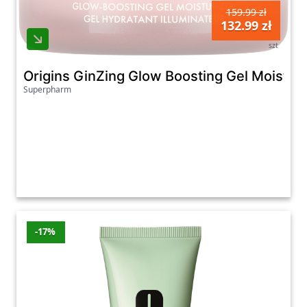
159.99 zł
132.99 zł
szt
Origins GinZing Glow Boosting Gel Moisturi
Superpharm
-17%