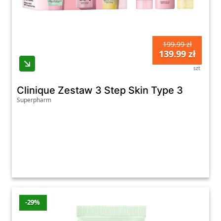
199.99 zł
139.99 zł
szt
Clinique Zestaw 3 Step Skin Type 3
Superpharm
-29%