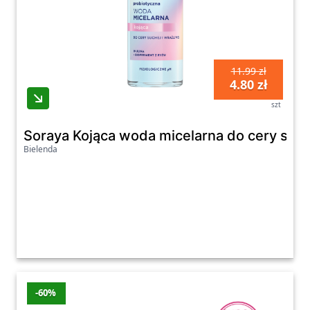
11.99 zł
4.80 zł
szt
Soraya Kojąca woda micelarna do cery suche
Bielenda
-60%