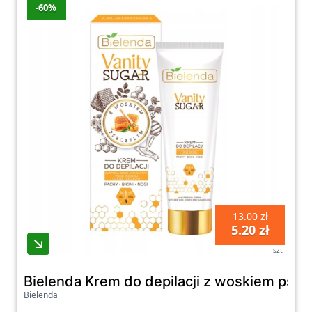
-60%
13.00 zł
5.20 zł
szt
Bielenda Krem do depilacji z woskiem pszc
Bielenda