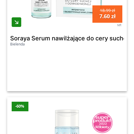
18.99 zł
7.60 zł
szt
Soraya Serum nawilżające do cery suchej i
Bielenda
-60%