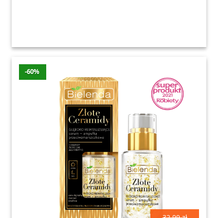
-60%
32.99 zł