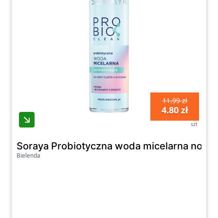
11.99 zł
4.80 zł
szt
Soraya Probiotyczna woda micelarna normali
Bielenda