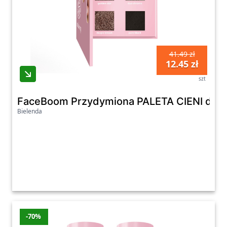
41.49 zł
12.45 zł
szt
FaceBoom Przydymiona PALETA CIENI do p
Bielenda
-70%