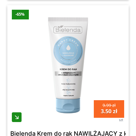
-65%
9.99 zł
3.50 zł
szt
Bielenda Krem do rąk NAWILŻAJĄCY z kwa