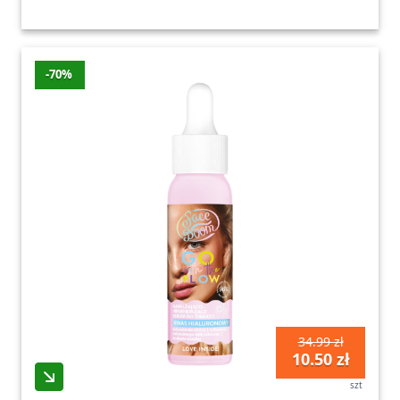
-70%
34.99 zł
10.50 zł
szt