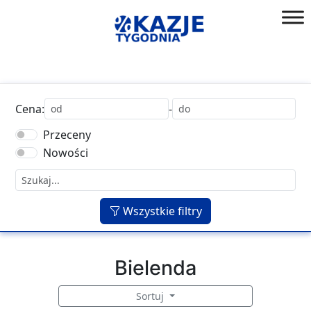
Przejdź
do
złap
treści
okazję!
Cena:
-
Przeceny
Nowości
Wszystkie filtry
Bielenda
Sortuj