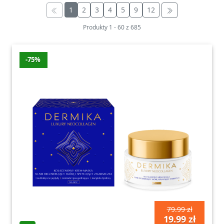
1
2
3
4
5
9
12
Produkty
1
-
60
z
685
-75%
79.99 zł
19.99 zł