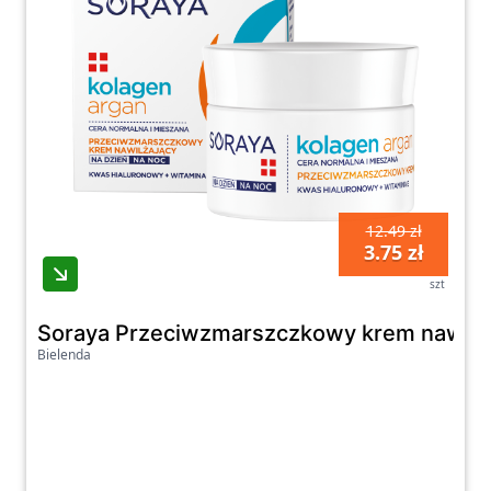
12.49 zł
3.75 zł
szt
Soraya Przeciwzmarszczkowy krem nawilża
Bielenda