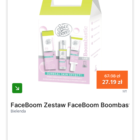
67.98 zł
27.19 zł
szt
FaceBoom Zestaw FaceBoom Boombastic 
Bielenda