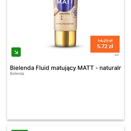
14.29 zł
5.72 zł
szt
Bielenda Fluid matujący MATT - naturalny 1
Bielenda