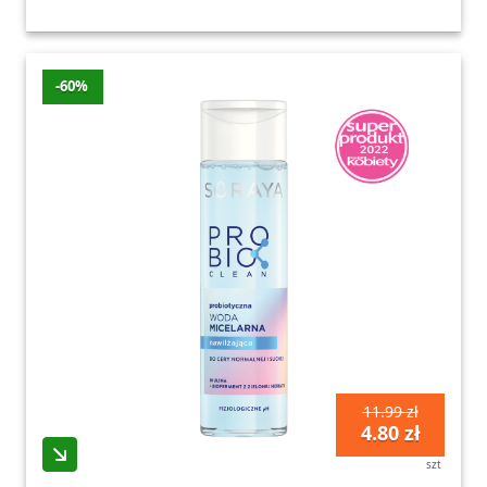
-60%
11.99 zł
4.80 zł
szt