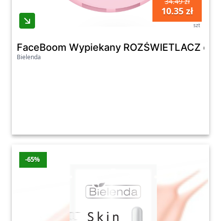
34.49 zł
10.35 zł
szt
FaceBoom Wypiekany ROZŚWIETLACZ do twarz
Bielenda
-65%