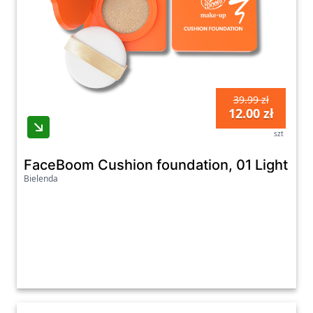
39.99 zł
12.00 zł
szt
FaceBoom Cushion foundation, 01 Light
Bielenda