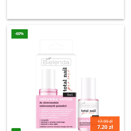
-60%
17.99 zł
7.20 zł