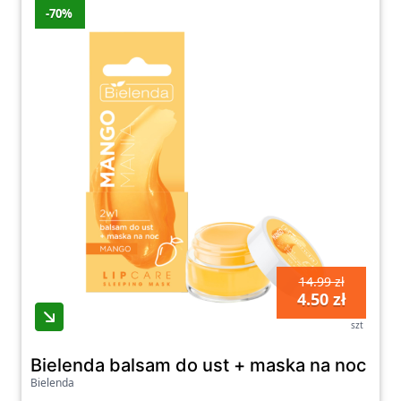
-70%
14.99 zł
4.50 zł
szt
Bielenda balsam do ust + maska na noc M
Bielenda