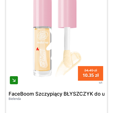
34.49 zł
10.35 zł
szt
FaceBoom Szczypiący BŁYSZCZYK do ust z 
Bielenda