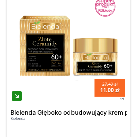
27.49 zł
11.00 zł
szt
Bielenda Głęboko odbudowujący krem prz
Bielenda