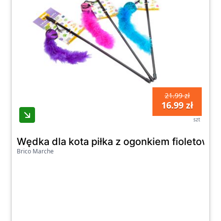
21.99 zł
16.99 zł
szt
Wędka dla kota piłka z ogonkiem fioletowa
Brico Marche