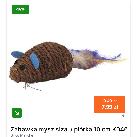
-16%
9.49 zł
7.99 zł
szt
Zabawka mysz sizal / piórka 10 cm K046
Brico Marche