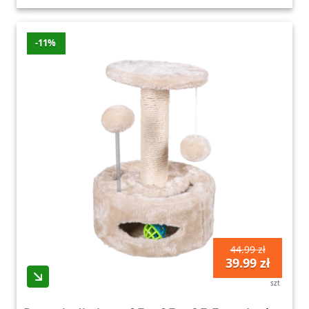
-11%
44.99 zł
39.99 zł
szt