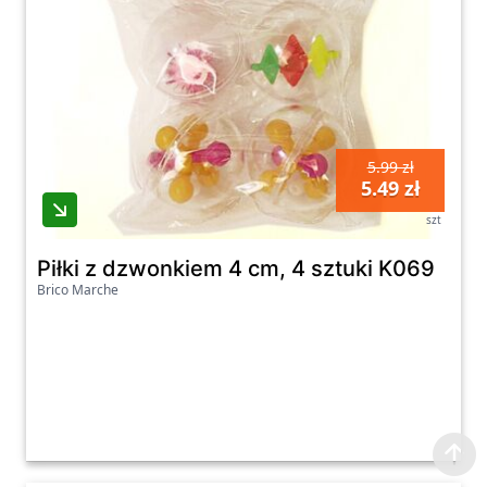
5.99 zł
5.49 zł
szt
Piłki z dzwonkiem 4 cm, 4 sztuki K069
Brico Marche