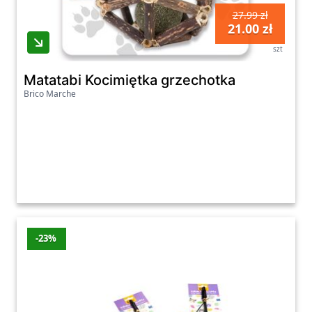
27.99 zł
21.00 zł
szt
Matatabi Kocimiętka grzechotka
Brico Marche
-23%