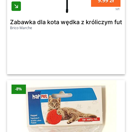
9.99 zł
szt
Zabawka dla kota wędka z króliczym futer
Brico Marche
-8%