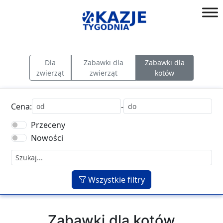
Przejdź
do
złap
treści
okazję!
Dla
Zabawki dla
Zabawki dla
zwierząt
zwierząt
kotów
Cena:
-
Przeceny
Nowości
Wszystkie filtry
Zabawki dla kotów