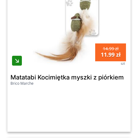
14.99 zł
11.99 zł
szt
Matatabi Kocimiętka myszki z piórkiem
Brico Marche