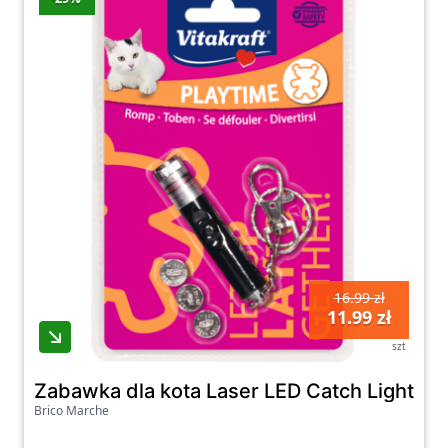
najwięcej i były one wysokiej jakości, aby
zapewnić Twojemu pupilowi mnóstwo
radości i zabawy. Świetnie się baw!
16.99 zł
11.99 zł
szt
Zabawka dla kota Laser LED Catch Light
Brico Marche