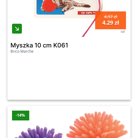
4.97 zł
4.29 zł
szt
Myszka 10 cm K061
Brico Marche
-14%