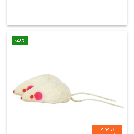
-20%
9.99 zł