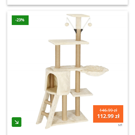
-23%
146.99 zł
112.99 zł
szt