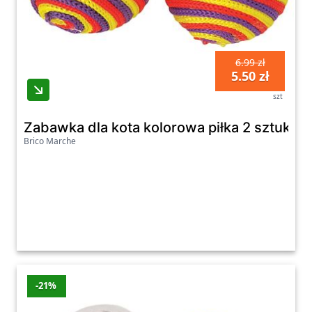
6.99 zł
5.50 zł
szt
Zabawka dla kota kolorowa piłka 2 sztuki h
Brico Marche
-21%