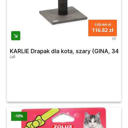
130.44 zł
116.82 zł
szt
KARLIE Drapak dla kota, szary (GINA, 34 x 
Lidl
-10%