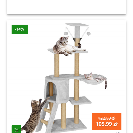
-14%
122.99 zł
105.99 zł
szt