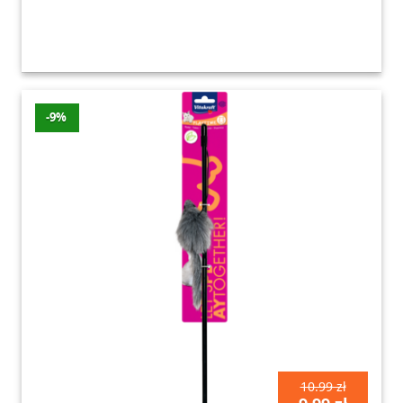
-9%
10.99 zł