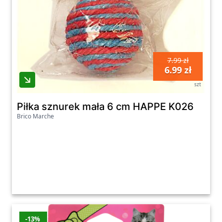
7.99 zł
6.99 zł
szt
Piłka sznurek mała 6 cm HAPPE K026
Brico Marche
-13%