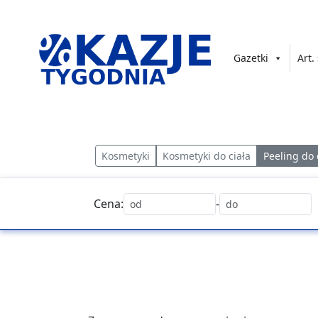
Przejdź
do
treści
Gazetki
Art.
złap
okazję!
Kosmetyki
Kosmetyki do ciała
Peeling do 
Cena:
-