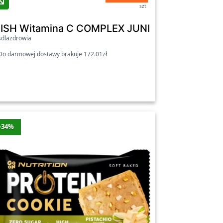
szt
erbals
tyk, kapsułki 20 szt. - Aura Herbals
ISH Witamina C COMPLEX JUNIOR 200mg - WI
dlazdrowia
o darmowej dostawy brakuje 172.01zł
-34%