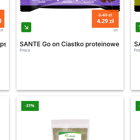
6.49 zł
ł
4.29 zł
szt
szt
psułek - Hiro.lab
SANTE Go on Ciastko proteinowe o sma
S
Frisco
Fri
-31%