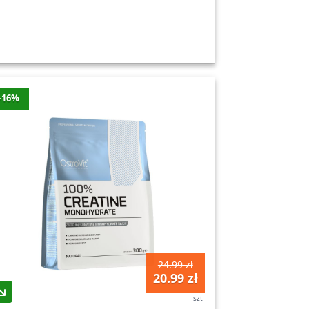
-16%
24.99 zł
20.99 zł
szt