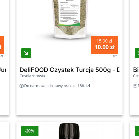
15.90 zł
ł
10.90 zł
szt
szt
unior 120 kapsułek - WISH - Wish
DeliFOOD Czystek Turcja 500g - Delifoo
B
Cosdlazdrowia
Cos
Do darmowej dostawy brakuje 188.1zł
D
-20%