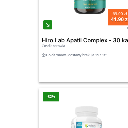
69.00 zł
41.90 z
Hiro.Lab Apatil Complex - 30 ka
Cosdlazdrowia
Do darmowej dostawy brakuje 157.1zł
-32%