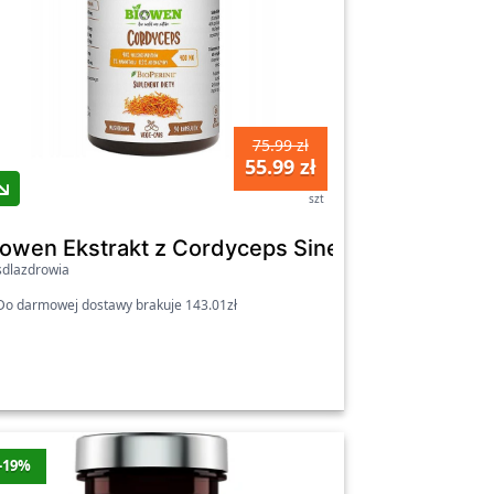
75.99 zł
55.99 zł
szt
d
iowen Ekstrakt z Cordyceps Sinensis 400mg 90
dlazdrowia
o darmowej dostawy brakuje 143.01zł
-19%