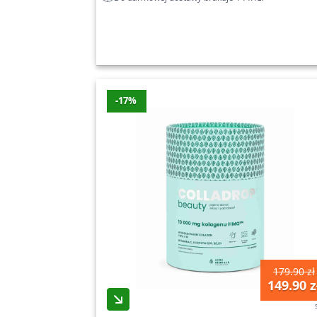
-17%
179.90 zł
149.90 z