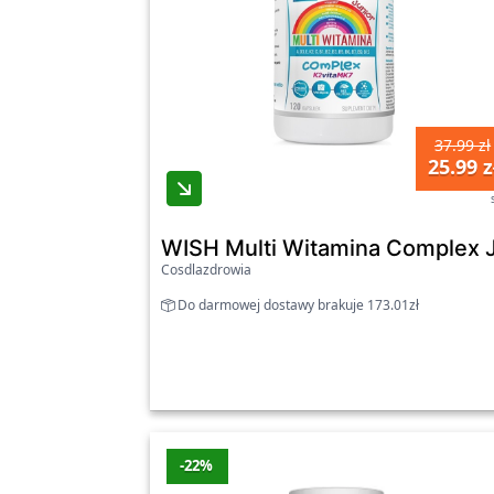
37.99 zł
25.99 z
WISH Multi Witamina Complex J
Cosdlazdrowia
Do darmowej dostawy brakuje 173.01zł
-22%