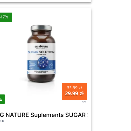
-17%
35.99 zł
29.99 zł
szt
opnym 30ml - Hempking
IG NATURE Suplements SUGAR SOLUTION - suple
sco