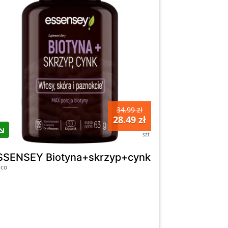
34.99 zł
28.49 zł
szt
utenowy bio 500 ml - Joy Day
SSENSEY Biotyna+skrzyp+cynk (90 kaps.) - sup
sco