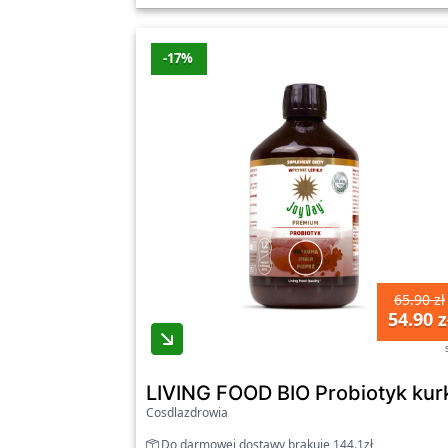
-17%
65.90 zł
54.90 z
LIVING FOOD BIO Probiotyk kur
Cosdlazdrowia
Do darmowej dostawy brakuje 144.1zł