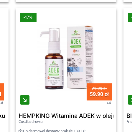
-17%
71.99 zł
ł
59.90 zł
szt
szt
kuma/imbir/pieprz 500ml JOYDAY - Living Food
HEMPKING Witamina ADEK w oleju kon
B
Cosdlazdrowia
Fri
Do darmowej dostawy brakuje 139.1zł