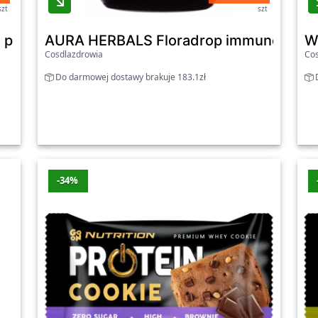
szt
szt
robiotyk dla kobiet, kapsułki 20 szt. - Aura H
AURA HERBALS Floradrop immune¹, probio
W
Cosdlazdrowia
Cos
Do darmowej dostawy brakuje 183.1zł
D
-34%