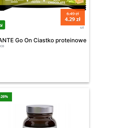
6.49 zł
4.29 zł
szt
ku brownie bez dodanego cukru
ANTE Go On Ciastko proteinowe o smaku pistac
sco
-26%