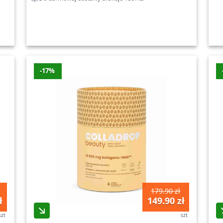
-17%
179.90 zł
ł
149.90 zł
szt
szt