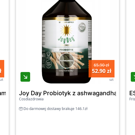
65.90 zł
ł
52.90 zł
szt
szt
minam D3 i B12 - suplement diety
Joy Day Probiotyk z ashwagandhą bezgl
E
Cosdlazdrowia
Fri
Do darmowej dostawy brakuje 146.1zł