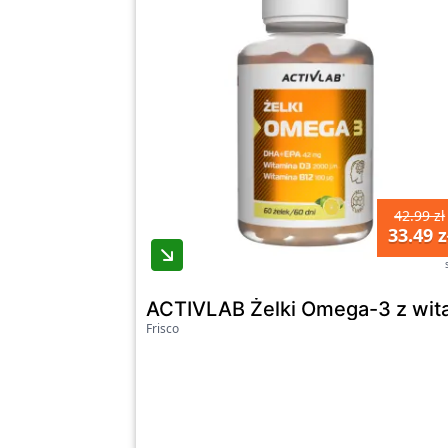
42.99 zł
33.49 z
ACTIVLAB Żelki Omega-3 z wita
Frisco