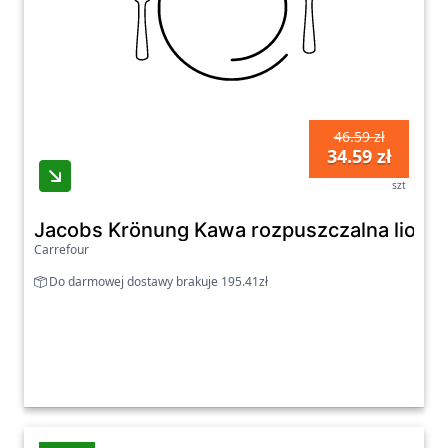
46.59 zł
34.59 zł
szt
Jacobs Krönung Kawa rozpuszczalna liofili
Carrefour
Do darmowej dostawy brakuje 195.41zł