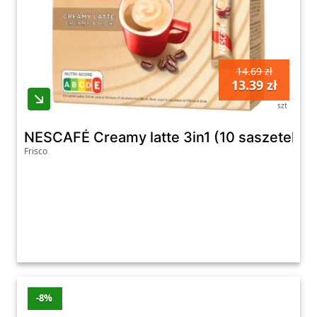
14.69 zł
13.39 zł
szt
NESCAFÉ Creamy latte 3in1 (10 saszetek)
Frisco
-8%