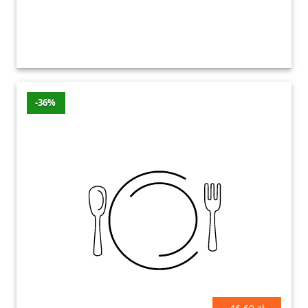
każdej filiżance.
-36%