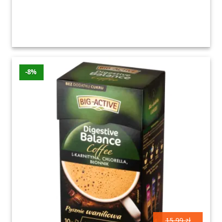
-8%
15.99 zł