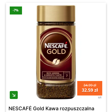
-7%
34.99 zł
32.59 zł
szt
NESCAFÉ Gold Kawa rozpuszczalna