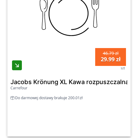
46.79 zł
29.99 zł
szt
Jacobs Krönung XL Kawa rozpuszczalna lio
Carrefour
Do darmowej dostawy brakuje 200.01zł