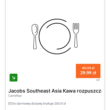
Kawa rozpuszczalna jest również doskonałym
wyborem dla tych, którzy chcą
eksperymentować z różnymi smakami. W
ofercie dostępne są różnorodne warianty, w
tym kawy z dodatkiem aromatów, takich jak
wanilia, karmel czy czekolada, co pozwala na
odkrywanie nowych doznań smakowych.
W kategorii “Kawa rozpuszczalna” znajdziesz
produkty od renomowanych producentów,
którzy dbają o jakość swoich wyrobów,
49.99 zł
29.99 zł
oferując kawę, która łączy w sobie wygodę i
smak. Niezależnie od tego, czy jesteś
szt
zapalonym kawoszem, czy po prostu szukasz
Jacobs Southeast Asia Kawa rozpuszczalna 
szybkiego rozwiązania na co dzień, kawa
Carrefour
rozpuszczalna z pewnością spełni Twoje
Do darmowej dostawy brakuje 200.01zł
oczekiwania i dostarczy przyjemności w