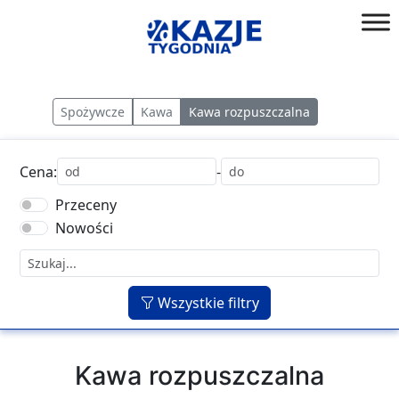
Przejdź
do
złap
treści
okazję!
Spożywcze
Kawa
Kawa rozpuszczalna
Cena:
-
Przeceny
Nowości
Wszystkie filtry
Kawa rozpuszczalna