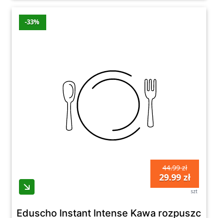
-33%
44.99 zł
29.99 zł
szt
Eduscho Instant Intense Kawa rozpuszczal