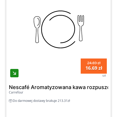
24.69 zł
16.69 zł
szt
Nescafé Aromatyzowana kawa rozpuszczal
Carrefour
Do darmowej dostawy brakuje 213.31zł