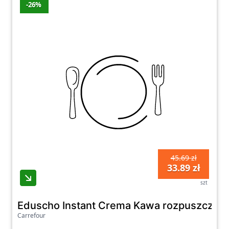
-26%
45.69 zł
33.89 zł
szt
Eduscho Instant Crema Kawa rozpuszczaln
Carrefour