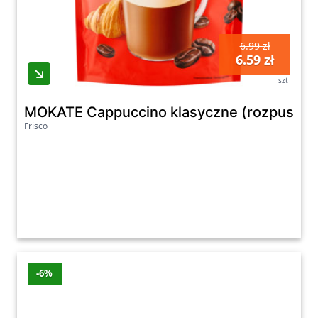
6.99 zł
6.59 zł
szt
MOKATE Cappuccino klasyczne (rozpuszcz
Frisco
-6%