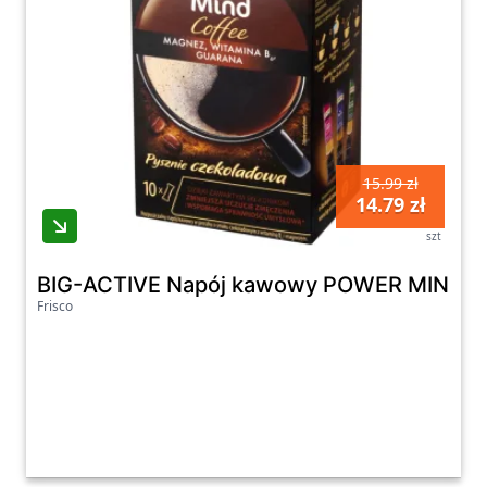
15.99 zł
14.79 zł
szt
BIG-ACTIVE Napój kawowy POWER MIND o s
Frisco