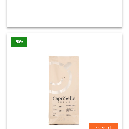
-50%
59.99 zł