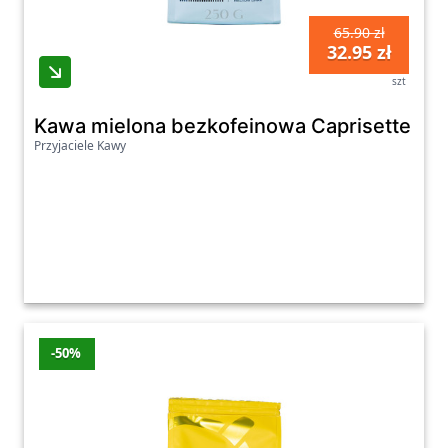
65.90 zł
32.95 zł
szt
Kawa mielona bezkofeinowa Caprisette Lull
Przyjaciele Kawy
-50%