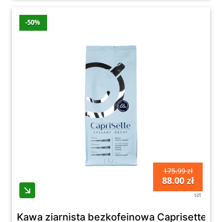
-50%
175.99 zł
88.00 zł
szt
Kawa ziarnista bezkofeinowa Caprisette Lul