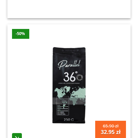
-50%
65.90 zł
32.95 zł