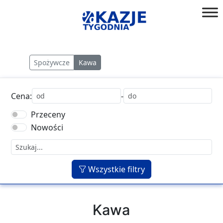
Przejdź
do
złap
treści
okazję!
Spożywcze
Kawa
Cena:
-
Przeceny
Nowości
Wszystkie filtry
Kawa