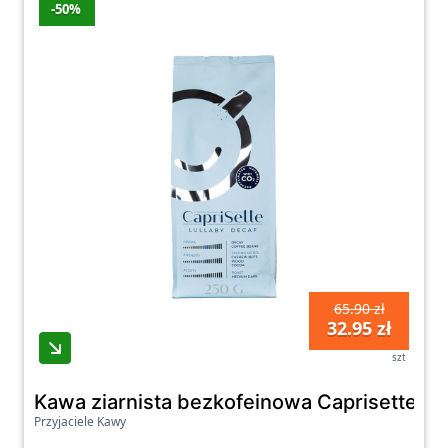
-50%
65.90 zł
32.95 zł
szt
Kawa ziarnista bezkofeinowa Caprisette Lul
Przyjaciele Kawy