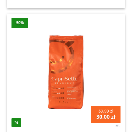
-50%
59.99 zł
30.00 zł
szt