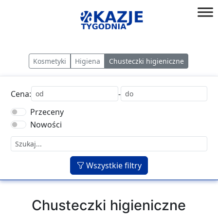
Przejdź
do
złap
treści
okazję!
Kosmetyki
Higiena
Chusteczki higieniczne
Cena:
-
Przeceny
Nowości
Wszystkie filtry
Chusteczki higieniczne