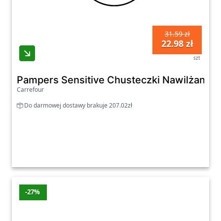
31.59 zł
22.98 zł
szt
Pampers Sensitive Chusteczki Nawilżane Dl
Carrefour
Do darmowej dostawy brakuje 207.02zł
-27%