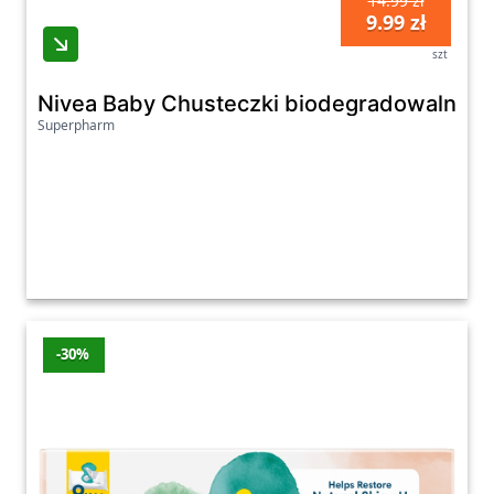
14.99 zł
9.99 zł
szt
Nivea Baby Chusteczki biodegradowalne 99
Superpharm
-30%