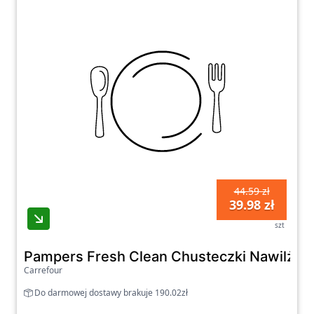
44.59 zł
39.98 zł
szt
Pampers Fresh Clean Chusteczki Nawilżane
Carrefour
Do darmowej dostawy brakuje 190.02zł