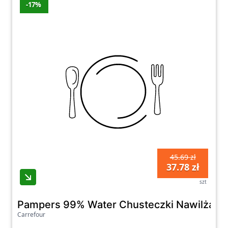
-17%
45.69 zł
37.78 zł
szt
Pampers 99% Water Chusteczki Nawilżane D
Carrefour