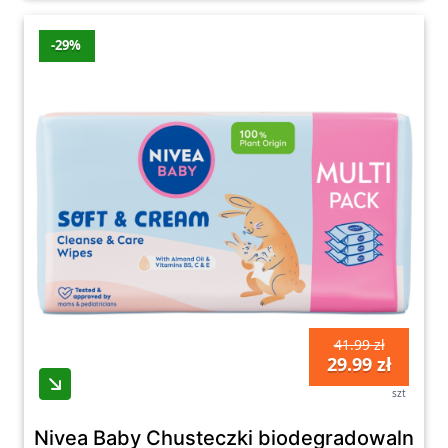
-29%
41.99 zł
29.99 zł
szt
Nivea Baby Chusteczki biodegradowalne So