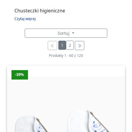
Chusteczki higieniczne
Czytaj więcej
Sortuj
1
2
Produkty
1
-
60
z
120
-39%