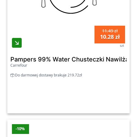
11.49 zł
10.28 zł
szt
Pampers 99% Water Chusteczki Nawilżane D
Carrefour
Do darmowej dostawy brakuje 219.72zł
-10%