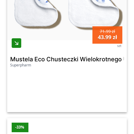
71.99 zł
43.99 zł
szt
Mustela Eco Chusteczki Wielokrotnego Uży
Superpharm
-33%