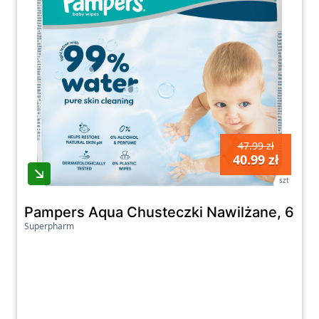
47.99 zł
40.99 zł
szt
Pampers Aqua Chusteczki Nawilżane, 60 sz
Superpharm