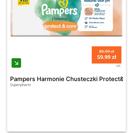
85.99 zł
59.99 zł
szt
Pampers Harmonie Chusteczki Protect&Car
Superpharm