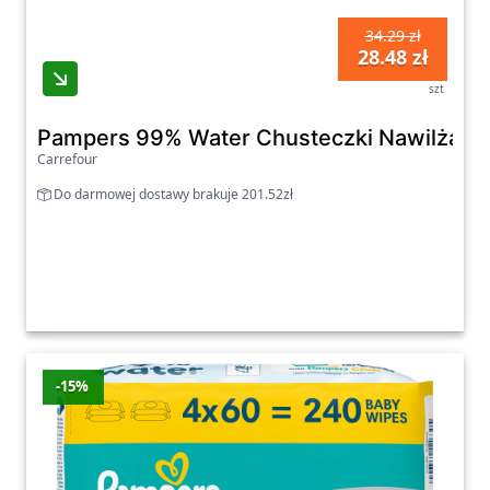
34.29 zł
28.48 zł
szt
Pampers 99% Water Chusteczki Nawilżane D
Carrefour
Do darmowej dostawy brakuje 201.52zł
-15%