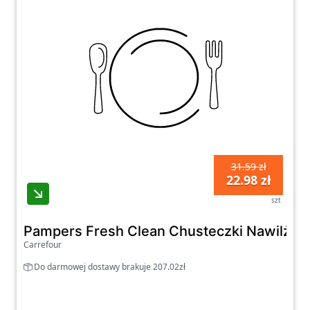
31.59 zł
22.98 zł
szt
Pampers Fresh Clean Chusteczki Nawilżane
Carrefour
Do darmowej dostawy brakuje 207.02zł