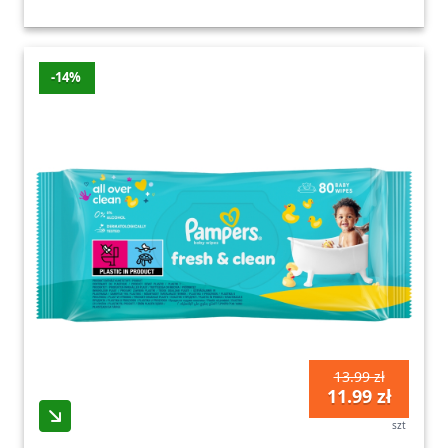
-14%
13.99 zł
11.99 zł
szt