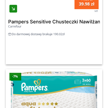
39.98 zł
szt
Pampers Sensitive Chusteczki Nawilżane D
Carrefour
Do darmowej dostawy brakuje 190.02zł
-7%