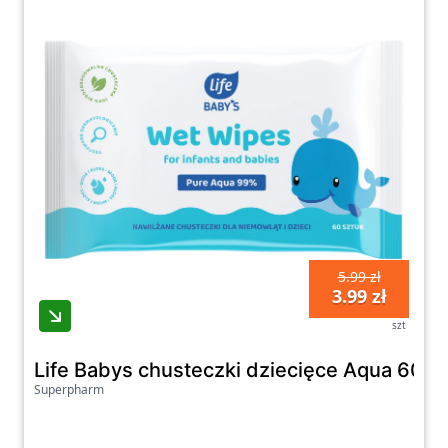
5.99 zł
3.99 zł
szt
Life Babys chusteczki dziecięce Aqua 60 sz
Superpharm