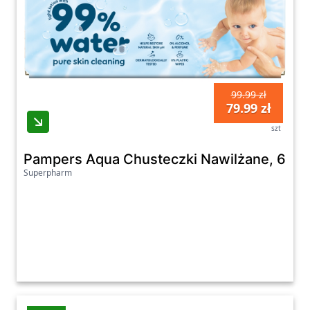
99.99 zł
79.99 zł
szt
Pampers Aqua Chusteczki Nawilżane, 60 sz
Superpharm