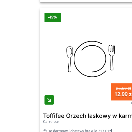
-49%
25.69 zł
12.99 z
Toffifee Orzech laskowy w karm
Carrefour
Do darmowej dostawy brakuje 217.01zł