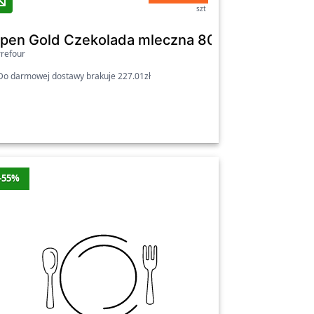
szt
ka 180 g
lpen Gold Czekolada mleczna 80 g
refour
o darmowej dostawy brakuje 227.01zł
-55%