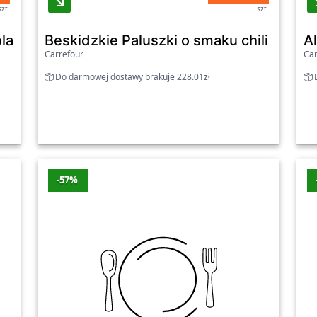
szt
szt
olady pusta w środku 50 g
Beskidzkie Paluszki o smaku chili limon
A
Carrefour
Car
Do darmowej dostawy brakuje 228.01zł
D
-57%