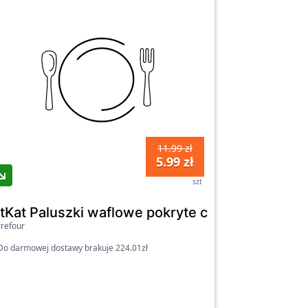
11.99 zł
5.99 zł
szt
ryte czekoladą mleczną o smaku ciasteczkowym
itKat Paluszki waflowe pokryte czekoladą mlec
refour
o darmowej dostawy brakuje 224.01zł