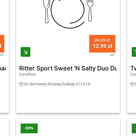
26.99 zł
ł
12.99 zł
szt
szt
nadziewanej mlecznej czekolady 218 g
Ritter Sport Sweet 'N Salty Duo Duet na
T
Carrefour
Car
Do darmowej dostawy brakuje 217.01zł
D
-50%