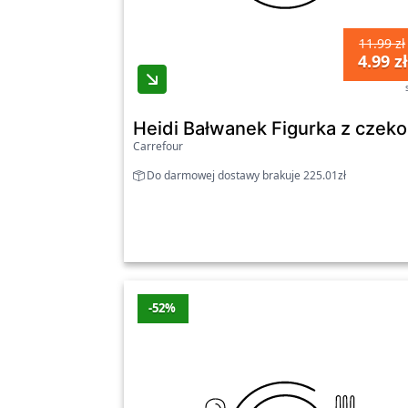
11.99 zł
4.99 zł
Heidi Bałwanek Figurka z czekola
Carrefour
Do darmowej dostawy brakuje 225.01zł
-52%