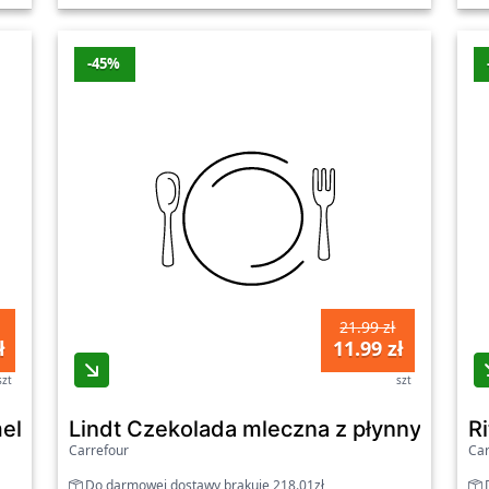
-45%
21.99 zł
ł
11.99 zł
szt
szt
elu kremie orzechowym i czekoladzie 250 g (2 
Lindt Czekolada mleczna z płynnym nad
R
Carrefour
Car
Do darmowej dostawy brakuje 218.01zł
D