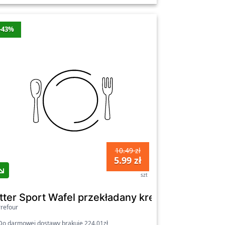
-43%
10.49 zł
5.99 zł
szt
x 125 g)
zieniem z Cointreau 100 g
itter Sport Wafel przekładany kremem kakaowy
refour
o darmowej dostawy brakuje 224.01zł