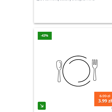
-43%
6.99 zł
3.99 zł