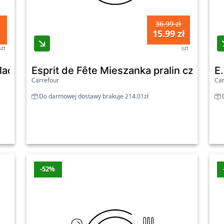
36.99 zł
15.99 zł
szt
szt
dy białej i gorzkiej 70 g
Esprit de Fête Mieszanka pralin czekol
E
Carrefour
Car
Do darmowej dostawy brakuje 214.01zł
D
-52%