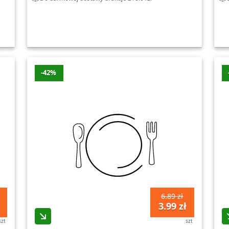
-42%
6.89 zł
3.99 zł
szt
szt