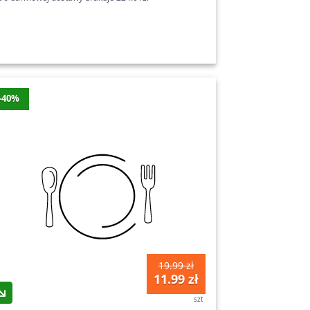
-40%
19.99 zł
11.99 zł
szt