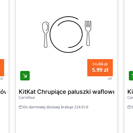
11.99 zł
5.99 zł
szt
szt
atów ziemniaczanych i mąki pszennej 75 g
KitKat Chrupiące paluszki waflowe pok
K
Carrefour
Car
Do darmowej dostawy brakuje 224.01zł
D