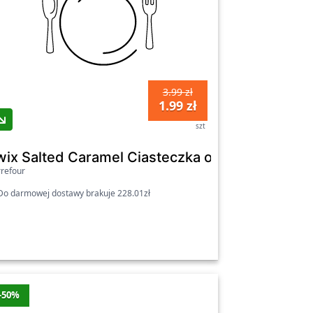
3.99 zł
1.99 zł
szt
dziewanej czekolady mlecznej 218 g
wix Salted Caramel Ciasteczka oblane słonym k
refour
o darmowej dostawy brakuje 228.01zł
-50%