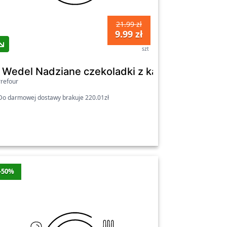
21.99 zł
9.99 zł
szt
adowych 250 g (20 sztuk)
. Wedel Nadziane czekoladki z karmelem 117 g
refour
o darmowej dostawy brakuje 220.01zł
-50%