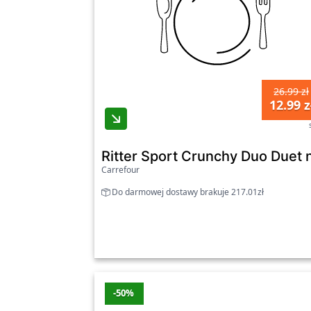
26.99 zł
12.99 z
Ritter Sport Crunchy Duo Duet 
Carrefour
Do darmowej dostawy brakuje 217.01zł
-50%