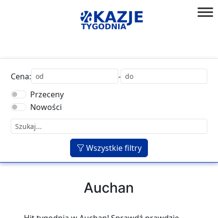
Przejdź
do
złap
treści
okazję!
Cena:
-
Przeceny
Nowości
Wszystkie filtry
Auchan