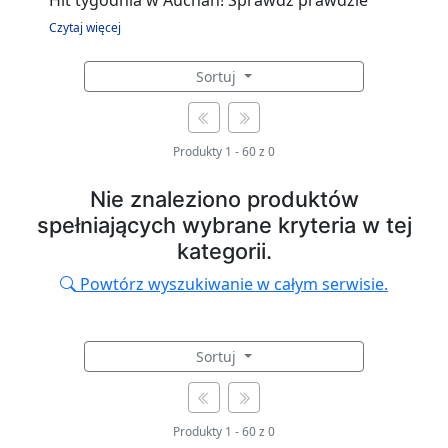
Hit tygodnia w Auchan! Sprawdź prawdzie
hity wśród produktów spożywczych, chemii
Czytaj więcej
gospodarczej, zabawek. Pieluchy dla dzieci,
Sortuj
karma dla zwierząt, kawa i herbata oraz wiele
innych.
Produkty
1
-
60
z
0
Nie znaleziono produktów
spełniających wybrane kryteria w tej
kategorii.
Powtórz wyszukiwanie w całym serwisie.
Sortuj
Produkty
1
-
60
z
0