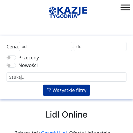
Przejdź
do
złap
treści
okazję!
Cena:
-
Przeceny
Nowości
Wszystkie filtry
Lidl Online