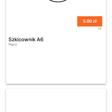
5.00 zł
szt
Szkicownik A6
Pepco