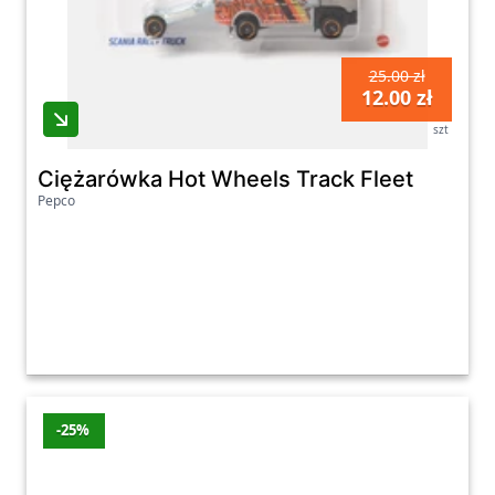
grupy produktowe, szybko znajdziesz
interesujące Cię rzeczy i sprawisz, że zakupy
będą jeszcze bardziej przyjemne.
25.00 zł
12.00 zł
Nasz sklep internetowy oferuje produkty
szt
znanych marek w atrakcyjnych cenach, dzięki
czemu możesz zaoszczędzić pieniądze, nie
Ciężarówka Hot Wheels Track Fleet
rezygnując z jakości. Niezależnie od tego, czy
Pepco
szukasz nowych dekoracji do salonu, ubranek
dla dziecka czy praktycznych akcesoriów
kuchennych, w kategorii Pepco na naszej
stronie z pewnością znajdziesz coś dla siebie.
Dzięki prostemu systemowi zamawiania i
szybkiej dostawie zamówionych produktów,
nasza platforma zakupowa staje się coraz
-25%
bardziej popularnym miejscem do robienia
zakupów online. Zapraszamy do zapoznania