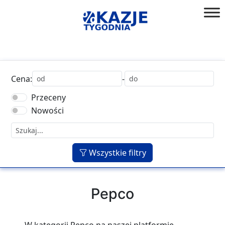
Przejdź
do
złap
treści
okazję!
Cena:
-
Przeceny
Nowości
Wszystkie filtry
Pepco