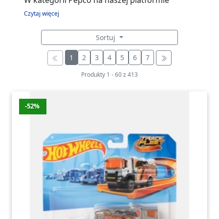
W kategorii Pepco na naszej platformie
zakupowej znajdziesz szeroki wybór
Czytaj więcej
produktów do domu, ogrodu oraz dla całej
Sortuj
rodziny. Znajdziesz tu artykuły dekoracyjne,
tekstylia, akcesoria kuchenne, zabawki,
1
2
3
4
5
6
7
odzież oraz wiele innych przydatnych
Produkty
1
-
60
z
413
przedmiotów. Dzięki bogatej ofercie
produktowej możesz łatwo znaleźć to, czego
potrzebujesz, aby urozmaicić swoje wnętrze
-52%
lub uzupełnić garderobę.
Kategoria Pepco podzielona jest na wiele
różnorodnych podkategorii, które ułatwiają
nawigację po naszej stronie. Znajdziesz tu
między innymi meble i dodatki, produkty do
pielęgnacji, akcesoria dziecięce oraz artykuły
sezonowe. Dzięki podziałowi na mniejsze