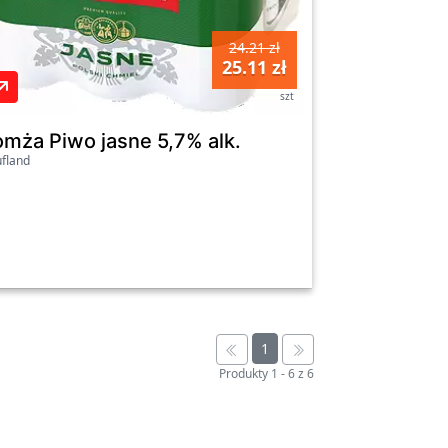
24.21 zł
25.11 zł
szt
omża Piwo jasne 5,7% alk.
fland
1
Produkty
1
-
6
z
6