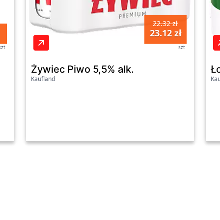
22.32 zł
23.12 zł
szt
szt
Żywiec Piwo 5,5% alk.
Ł
Kaufland
Kau