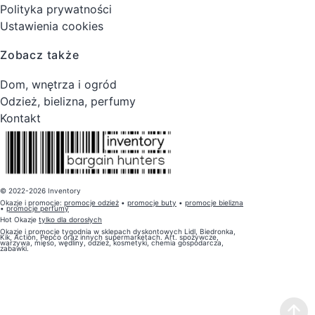
Polityka prywatności
Ustawienia cookies
Zobacz także
Dom, wnętrza i ogród
Odzież, bielizna, perfumy
Kontakt
© 2022-2026 Inventory
Okazje i promocje:
promocje odzież
•
promocje buty
•
promocje bielizna
•
promocje perfumy
Hot Okazje
tylko dla dorosłych
Okazje i promocje tygodnia w sklepach dyskontowych Lidl, Biedronka,
Kik, Action, Pepco oraz innych supermarketach. Art. spożywcze,
warzywa, mięso, wędliny, odzież, kosmetyki, chemia gospodarcza,
zabawki.