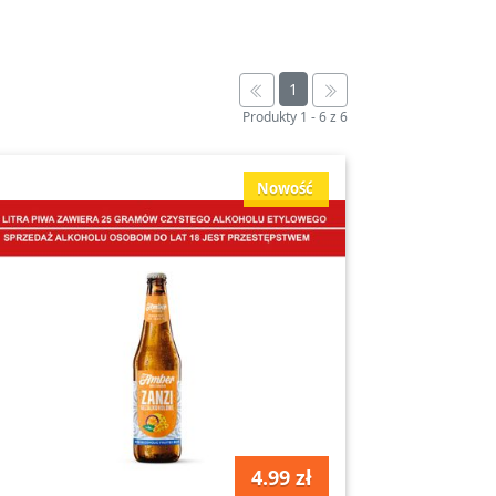
ą Twój wieczór oraz będą doskonałym
1
Produkty
1
-
6
z
6
hole, które idealnie sprawdzą się zarówno
od renomowanych producentów, co
Nowość
ów, jak i tradycyjnych polskich piw
onale sprawdzą się jako alternatywa dla
ch z różnych regionów świata,
ch trunków, koniecznie zajrzyj do sekcji
pecjałów.
iast fani wódek mogą wybierać spośród
4.99 zł
owe z alkoholami mocnymi, które będą