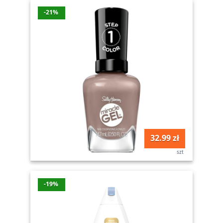
-21%
32.99 zł
szt
-19%