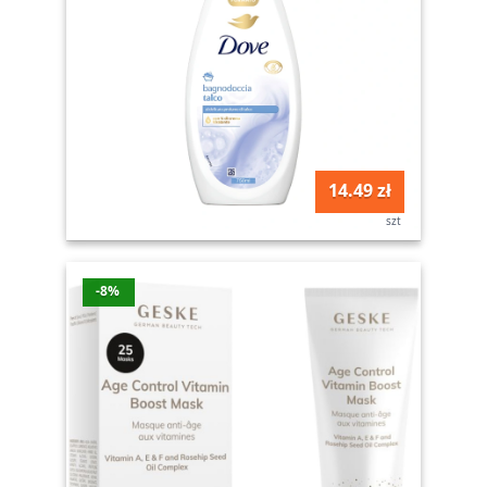
14.49 zł
szt
-8%