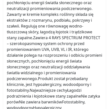
pochłonięciu energii światła słonecznego oraz
neutralizacji promieniowania podczerwonego.
Zawarty w kremie kompleks roślinny składa się
ekstraktów z rozmarynu, podbiału, pokrzywy i
szałwii. Regulują one równowagę wodno-
tłuszczową skóry, łagodzą łojotok i trądzikowe
stany zapalne.Zawiera 4 RAYS SPECTRUM PROTECT
– szerokopasmowy system ochrony przed
promieniowaniem UVA, UVB, VL i IR, którego
działanie polega na rozproszeniu i odbiciu promieni
słonecznych, pochłonięciu energii świata
słonecznego oraz neutralizacji oddziaływania
światła widzialnego i promieniowania
podczerwonego.Produkt został przebadany
klinicznie, jest hypoalergiczny, wodoodporny i
fotostabilny.Najważniejsze cechyŁagodzi
podrażnienia i łojotokowe stany zapalneNie zatyka
porówNie zawiera barwnikówFotostabilny,
wodoodpornyHypoalergiczny