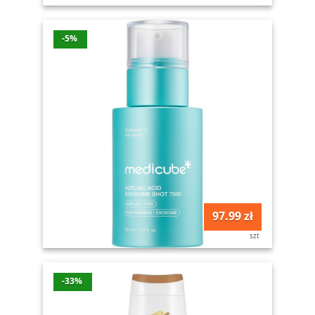
-5%
97.99 zł
szt
-33%