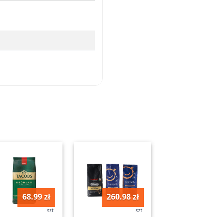
68.99 zł
260.98 zł
szt
szt