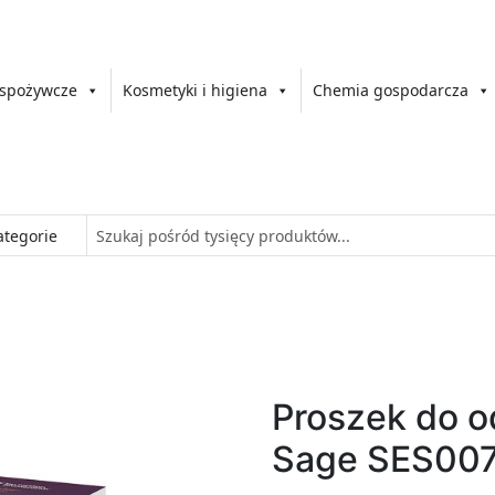
 spożywcze
Kosmetyki i higiena
Chemia gospodarcza
Proszek do o
Sage SES00