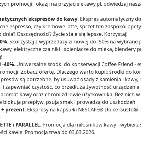
ych promocji i okazji na przyjacielekawy.pl, odwiedzaj nasz
matycznych ekspresów do kawy
. Ekspres automatyczny do
ne espresso, czy kremowe latte, sprzęt ten zaspokoi apety
nia? Oszczędności? Życie staje się lepsze. Korzystaj!
50%
. Skorzystaj z wyprzedaży zimowej do -50% na wybrane 
kawy, elektryczne czajniki i spieniacze do mleka, blendery p
!
i -40%
. Uniwersalne środki do konserwacji Coffee Friend - 
promocji. Zobacz ofertę. Dlaczego warto kupić środki do k
presów są potrzebne, by usuwać osady z kamienia i kawy, re
i zapewniać czystość, co przedłuża żywotność urządzenia
i aromat kawy oraz chroni zdrowie użytkownika. Bez nich
re blokują przepływ, psują smak i prowadzą do uszkodzeń.
+ prezent
. Ekspresy na kapsułki NESCAFÉ® Dolce Gusto® 
!
ETTE i PARALLEL
. Promocja dla miłośników kawy - wybierz s
ści kawie. Promocja trwa do 03.03.2026.