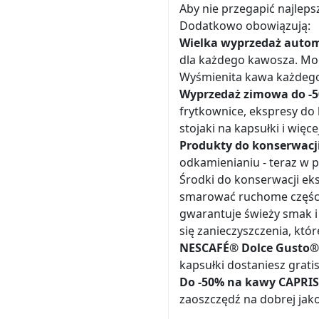
Aby nie przegapić najlepsz
Dodatkowo obowiązują:
Wielka wyprzedaż auto
dla każdego kawosza. Moc
Wyśmienita kawa każdego d
Wyprzedaż zimowa do -
frytkownice, ekspresy do 
stojaki na kapsułki i więcej
Produkty do konserwacj
odkamienianiu - teraz w 
Środki do konserwacji eks
smarować ruchome części 
gwarantuje świeży smak 
się zanieczyszczenia, któ
NESCAFÉ® Dolce Gusto® 
kapsułki dostaniesz gratis
Do -50% na kawy CAPRIS
zaoszczędź na dobrej jako