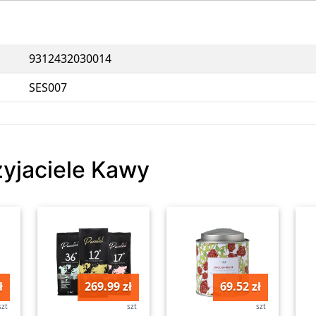
9312432030014
SES007
zyjaciele Kawy
ł
269.99 zł
69.52 zł
szt
szt
szt