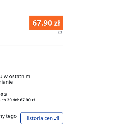
67.90 zł
szt
u w ostatnim
mianie
0 zł
ich 30 dni:
67.90 zł
ny tego
Historia cen