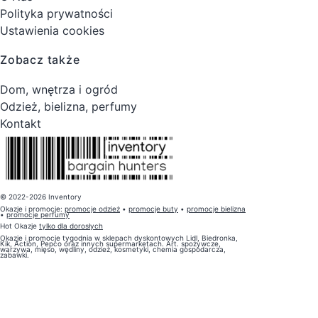
Polityka prywatności
Ustawienia cookies
Zobacz także
Dom, wnętrza i ogród
Odzież, bielizna, perfumy
Kontakt
© 2022-2026 Inventory
Okazje i promocje:
promocje odzież
•
promocje buty
•
promocje bielizna
•
promocje perfumy
Hot Okazje
tylko dla dorosłych
Okazje i promocje tygodnia w sklepach dyskontowych Lidl, Biedronka,
Kik, Action, Pepco oraz innych supermarketach. Art. spożywcze,
warzywa, mięso, wędliny, odzież, kosmetyki, chemia gospodarcza,
zabawki.