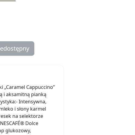
iedostępny
ki „Caramel Cappuccino”
 i aksamitną pianką
ystyka:- Intensywna,
leko i słony karmel
resek na selektorze
y NESCAFÉ® Dolce
op glukozowy,