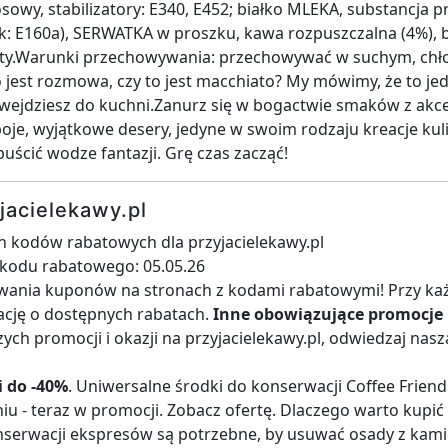
owy, stabilizatory: E340, E452; białko MLEKA, substancja pr
k: E160a), SERWATKA w proszku, kawa rozpuszczalna (4%), b
ty.Warunki przechowywania: przechowywać w suchym, ch
 jest rozmowa, czy to jest macchiato? My mówimy, że to jedn
 wejdziesz do kuchni.Zanurz się w bogactwie smaków z akce
je, wyjątkowe desery, jedyne w swoim rodzaju kreacje kuli
uścić wodze fantazji. Grę czas zacząć!
jacielekawy.pl
h kodów rabatowych dla przyjacielekawy.pl
i kodu rabatowego: 05.05.26
iwania kuponów na stronach z kodami rabatowymi! Przy ka
mację o dostępnych rabatach.
Inne obowiązujące promocje 
ych promocji i okazji na przyjacielekawy.pl, odwiedzaj nasz
 do -40%
. Uniwersalne środki do konserwacji Coffee Friend
iu - teraz w promocji. Zobacz ofertę. Dlaczego warto kupić
serwacji ekspresów są potrzebne, by usuwać osady z kamien