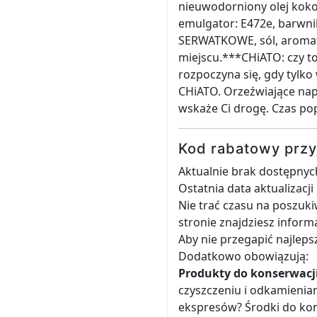
nieuwodorniony olej kokos
emulgator: E472e, barwni
SERWATKOWE, sól, aroma
miejscu.***CHiATO: czy to
rozpoczyna się, gdy tylko
CHiATO. Orzeźwiające napo
wskaże Ci drogę. Czas pop
Kod rabatowy przy
Aktualnie brak dostępnyc
Ostatnia data aktualizacj
Nie trać czasu na poszuk
stronie znajdziesz infor
Aby nie przegapić najlepsz
Dodatkowo obowiązują:
Produkty do konserwacji
czyszczeniu i odkamienian
ekspresów? Środki do kon