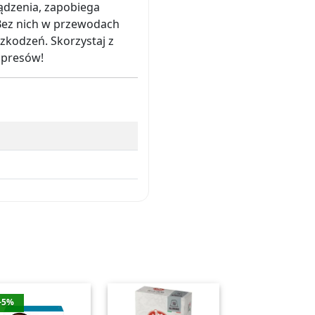
ądzenia, zapobiega
Bez nich w przewodach
zkodzeń. Skorzystaj z
spresów!
-5%