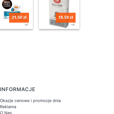
21.50 zł
18.59 zł
szt
szt
INFORMACJE
Okazje cenowe i promocje dnia
Reklama
O Nas