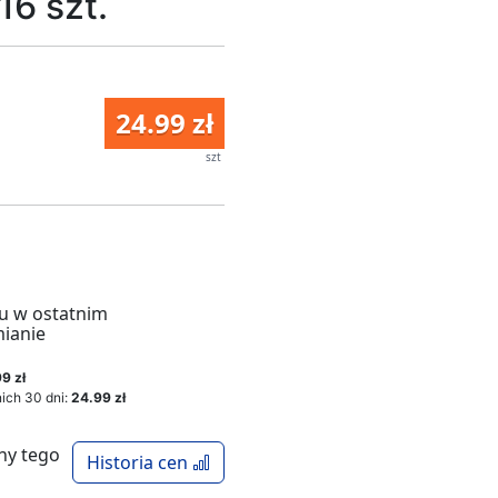
16 szt.
24.99 zł
szt
u w ostatnim
mianie
9 zł
ich 30 dni:
24.99 zł
ny tego
Historia cen