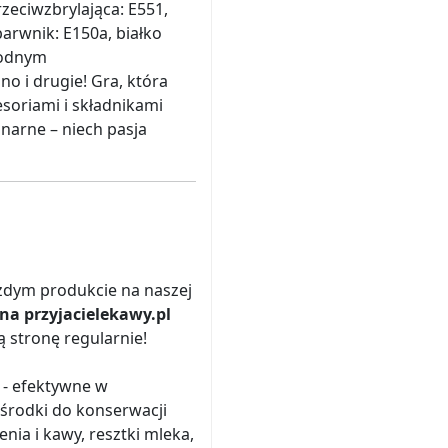
zeciwzbrylająca: E551,
arwnik: E150a, białko
łodnym
o i drugie! Gra, która
soriami i składnikami
narne – niech pasja
żdym produkcie na naszej
na przyjacielekawy.pl
ą stronę regularnie!
 - efektywne w
 środki do konserwacji
ia i kawy, resztki mleka,