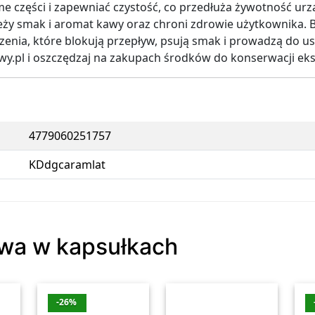
e części i zapewniać czystość, co przedłuża żywotność urz
ży smak i aromat kawy oraz chroni zdrowie użytkownika. 
enia, które blokują przepływ, psują smak i prowadzą do us
awy.pl i oszczędzaj na zakupach środków do konserwacji ek
4779060251757
KDdgcaramlat
awa w kapsułkach
-26%