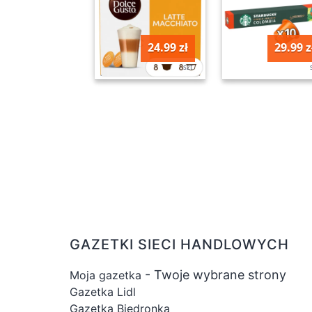
24.99 zł
29.99 z
szt
GAZETKI SIECI HANDLOWYCH
- Twoje wybrane strony
Moja gazetka
Gazetka Lidl
Gazetka Biedronka