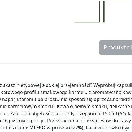
Produkt n
Szukasz nietypowej słodkiej przyjemności? Wypróbuj kapsuł
nikatowego profilu smakowego karmelu z aromatyczną kawą
 napar, któremu po prostu nie sposób się oprzeć.Charakter
ie karmelowym smaku.- Kawa o pełnym smaku, delikatne m
ce.- Zalecana objętość dla pojedynczej porcji: 150 ml (5/7 k
 na 16 pysznych porcji.- Przeznaczona do ekspresów do kaw
, odtłuszczone MLEKO w proszku (22%), baza w proszku (syr