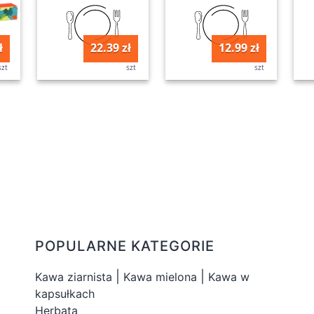
ł
22.39 zł
12.99 zł
szt
szt
szt
POPULARNE KATEGORIE
|
|
Kawa ziarnista
Kawa mielona
Kawa w
kapsułkach
Herbata