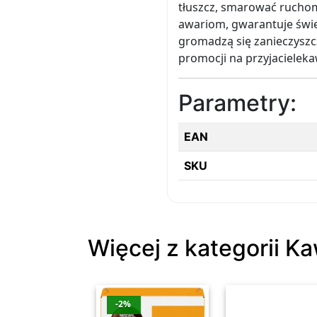
tłuszcz, smarować ruchom
awariom, gwarantuje świe
gromadzą się zanieczyszcz
promocji na przyjacielek
Parametry:
EAN
SKU
Więcej z kategorii K
-2%