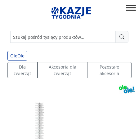
Przejdź
do
złap
treści
okazję!
OleOle
Dla
Akcesoria dla
Pozostałe
zwierząt
zwierząt
akcesoria