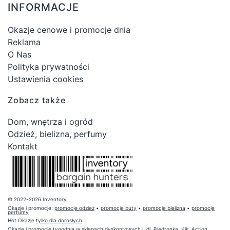
INFORMACJE
Okazje cenowe i promocje dnia
Reklama
O Nas
Polityka prywatności
Ustawienia cookies
Zobacz także
Dom, wnętrza i ogród
Odzież, bielizna, perfumy
Kontakt
© 2022-2026 Inventory
Okazje i promocje:
promocje odzież
•
promocje buty
•
promocje bielizna
•
promocje
perfumy
Hot Okazje
tylko dla dorosłych
Okazje i promocje tygodnia w sklepach dyskontowych Lidl, Biedronka, Kik, Action,