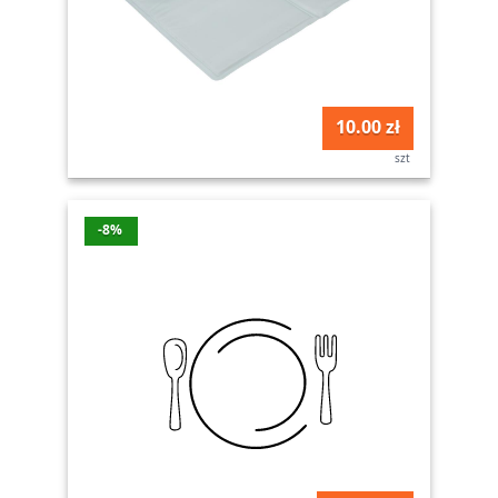
10.00 zł
szt
-8%