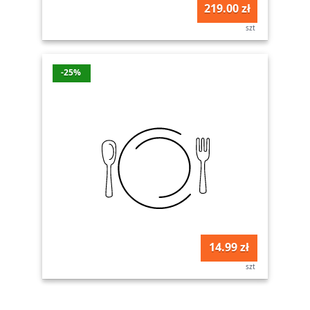
219.00 zł
szt
-25%
14.99 zł
szt