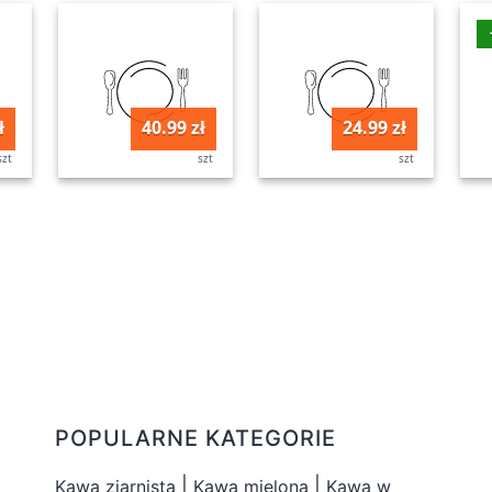
ł
40.99 zł
24.99 zł
szt
szt
szt
POPULARNE KATEGORIE
|
|
Kawa ziarnista
Kawa mielona
Kawa w