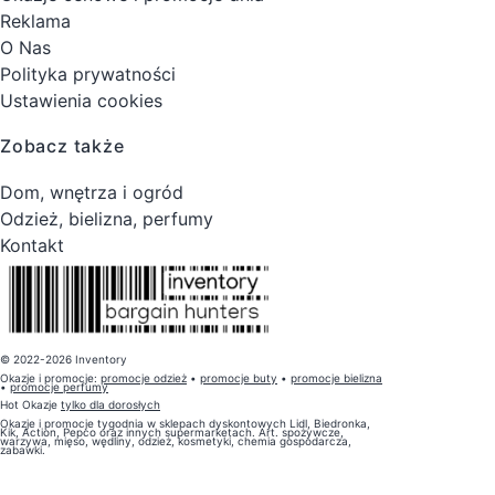
Reklama
O Nas
Polityka prywatności
Ustawienia cookies
Zobacz także
Dom, wnętrza i ogród
Odzież, bielizna, perfumy
Kontakt
© 2022-2026 Inventory
Okazje i promocje:
promocje odzież
•
promocje buty
•
promocje bielizna
•
promocje perfumy
Hot Okazje
tylko dla dorosłych
Okazje i promocje tygodnia w sklepach dyskontowych Lidl, Biedronka,
Kik, Action, Pepco oraz innych supermarketach. Art. spożywcze,
warzywa, mięso, wędliny, odzież, kosmetyki, chemia gospodarcza,
zabawki.