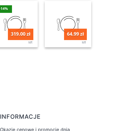
-14%
319.00 zł
64.99 zł
szt
szt
INFORMACJE
Okazje cenowe i promocje dnia