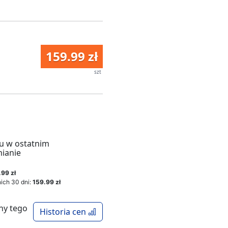
159.99 zł
szt
u w ostatnim
mianie
.99 zł
ich 30 dni:
159.99 zł
ny tego
Historia cen