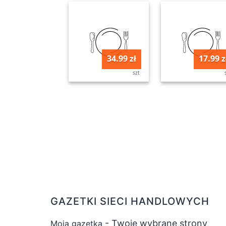
34.99 zł
17.99 z
szt
GAZETKI SIECI HANDLOWYCH
- Twoje wybrane strony
Moja gazetka