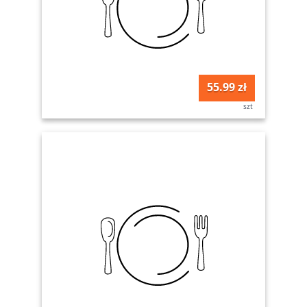
55.99 zł
szt