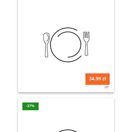
34.99 zł
szt
-37%