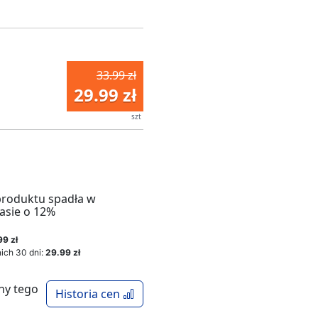
33.99 zł
29.99 zł
szt
produktu spadła w
asie o 12%
99 zł
ich 30 dni:
29.99 zł
ny tego
Historia cen