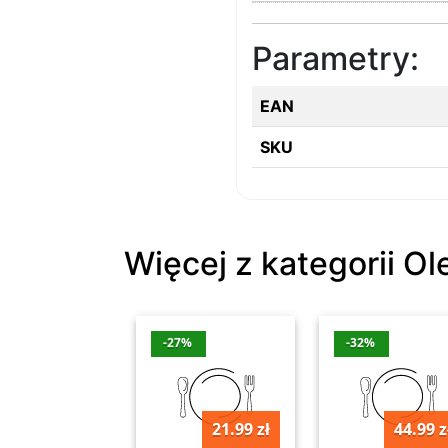
Parametry:
EAN
SKU
Więcej z kategorii Ol
-27%
-32%
21.99 zł
44.99 z