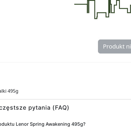
Produkt n
alki 495g
częstsze pytania (FAQ)
roduktu Lenor Spring Awakening 495g?