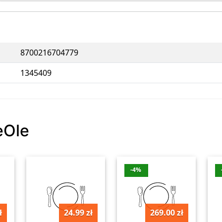
8700216704779
1345409
eOle
-4%
ł
24.99 zł
269.00 zł