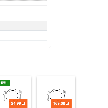
-15%
84.99 zł
169.00 zł