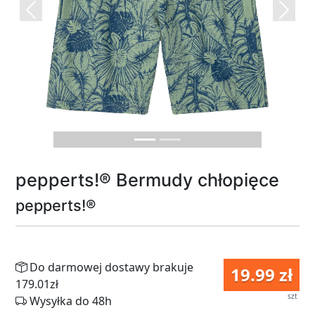
Previous
Next
pepperts!® Bermudy chłopięce
pepperts!®
Do darmowej dostawy brakuje
19.99 zł
179.01zł
szt
Wysyłka do 48h