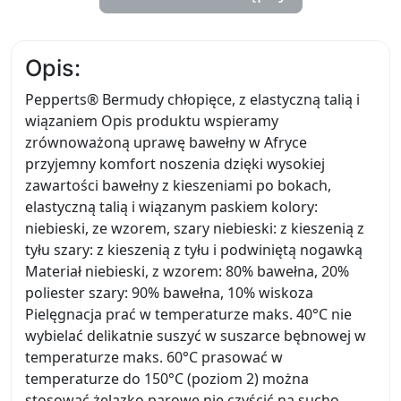
Opis:
Pepperts® Bermudy chłopięce, z elastyczną talią i
wiązaniem Opis produktu wspieramy
zrównoważoną uprawę bawełny w Afryce
przyjemny komfort noszenia dzięki wysokiej
zawartości bawełny z kieszeniami po bokach,
elastyczną talią i wiązanym paskiem kolory:
niebieski, ze wzorem, szary niebieski: z kieszenią z
tyłu szary: z kieszenią z tyłu i podwiniętą nogawką
Materiał niebieski, z wzorem: 80% bawełna, 20%
poliester szary: 90% bawełna, 10% wiskoza
Pielęgnacja prać w temperaturze maks. 40°C nie
wybielać delikatnie suszyć w suszarce bębnowej w
temperaturze maks. 60°C prasować w
temperaturze do 150°C (poziom 2) można
stosować żelazko parowe nie czyścić na sucho