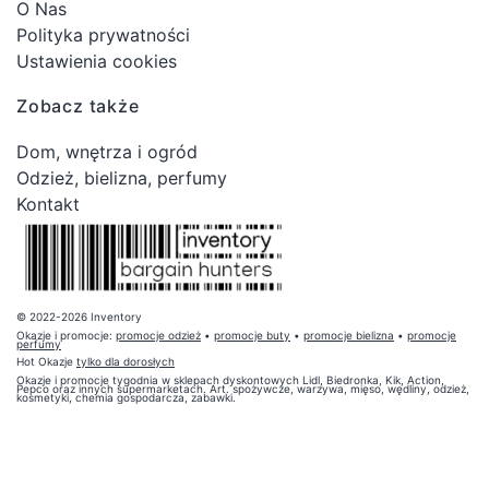
O Nas
Polityka prywatności
Ustawienia cookies
Zobacz także
Dom, wnętrza i ogród
Odzież, bielizna, perfumy
Kontakt
© 2022-2026 Inventory
Okazje i promocje:
promocje odzież
•
promocje buty
•
promocje bielizna
•
promocje
perfumy
Hot Okazje
tylko dla dorosłych
Okazje i promocje tygodnia w sklepach dyskontowych Lidl, Biedronka, Kik, Action,
Pepco oraz innych supermarketach. Art. spożywcze, warzywa, mięso, wędliny, odzież,
kosmetyki, chemia gospodarcza, zabawki.