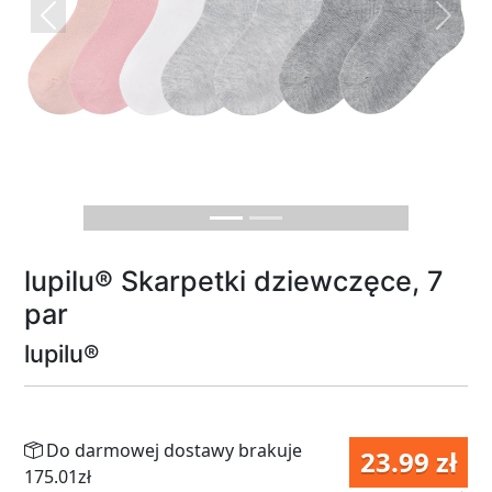
Previous
Next
lupilu® Skarpetki dziewczęce, 7
par
lupilu®
Do darmowej dostawy brakuje
23.99 zł
175.01zł