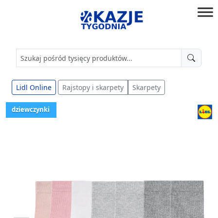
Przejdź
do
złap
treści
okazję!
Lidl Online
Rajstopy i skarpety
Skarpety
dziewczynki