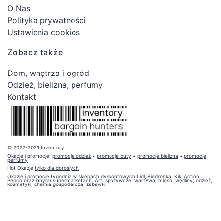
O Nas
Polityka prywatności
Ustawienia cookies
Zobacz także
Dom, wnętrza i ogród
Odzież, bielizna, perfumy
Kontakt
© 2022-2026 Inventory
Okazje i promocje:
promocje odzież
•
promocje buty
•
promocje bielizna
•
promocje
perfumy
Hot Okazje
tylko dla dorosłych
Okazje i promocje tygodnia w sklepach dyskontowych Lidl, Biedronka, Kik, Action,
Pepco oraz innych supermarketach. Art. spożywcze, warzywa, mięso, wędliny, odzież,
kosmetyki, chemia gospodarcza, zabawki.