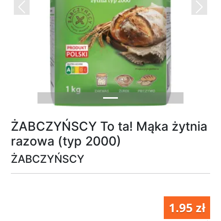
Previous
Next
ŻABCZYŃSCY To ta! Mąka żytnia
razowa (typ 2000)
ŻABCZYŃSCY
1.95 zł