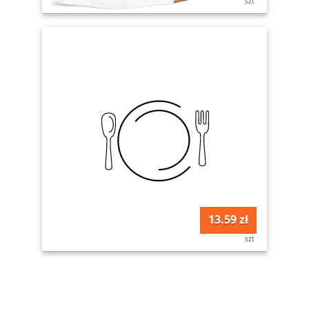
szt
13.59 zł
szt