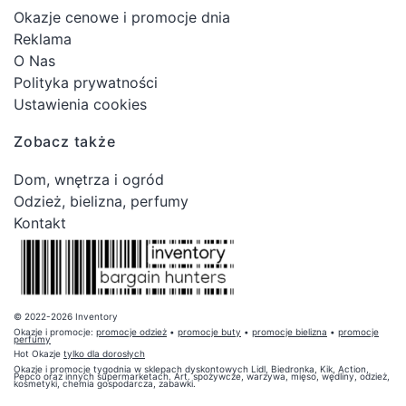
Okazje cenowe i promocje dnia
Reklama
O Nas
Polityka prywatności
Ustawienia cookies
Zobacz także
Dom, wnętrza i ogród
Odzież, bielizna, perfumy
Kontakt
© 2022-2026 Inventory
Okazje i promocje:
promocje odzież
•
promocje buty
•
promocje bielizna
•
promocje
perfumy
Hot Okazje
tylko dla dorosłych
Okazje i promocje tygodnia w sklepach dyskontowych Lidl, Biedronka, Kik, Action,
Pepco oraz innych supermarketach. Art. spożywcze, warzywa, mięso, wędliny, odzież,
kosmetyki, chemia gospodarcza, zabawki.