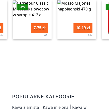
-2%
ł
7.75 zł
10.19 zł
szt
szt
szt
POPULARNE KATEGORIE
|
|
Kawa ziarnista
Kawa mielona
Kawa w