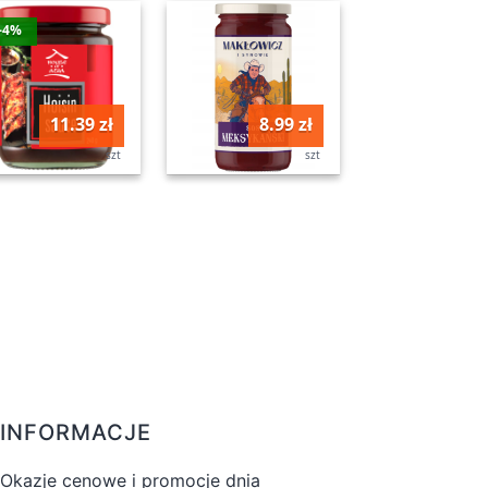
-4%
11.39 zł
8.99 zł
szt
szt
INFORMACJE
Okazje cenowe i promocje dnia