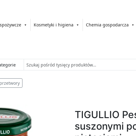
 spożywcze
Kosmetyki i higiena
Chemia gospodarcza
 przetwory
TIGULLIO Pes
suszonymi po