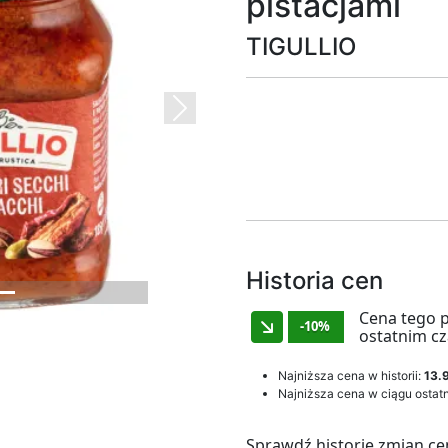
pistacjami
TIGULLIO
Next
Historia cen
Cena tego 
-10%
ostatnim cz
Najniższa cena w historii:
13.9
Najniższa cena w ciągu ostatn
Sprawdź historię zmian ce