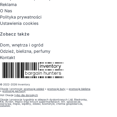
Reklama
O Nas
Polityka prywatności
Ustawienia cookies
Zobacz także
Dom, wnętrza i ogród
Odzież, bielizna, perfumy
Kontakt
© 2022-2026 Inventory
Okazje i promocje:
promocje odzież
•
promocje buty
•
promocje bielizna
•
promocje perfumy
Hot Okazje
tylko dla dorosłych
Okazje i promocje tygodnia w sklepach dyskontowych Lidl, Biedronka,
Kik, Action, Pepco oraz innych supermarketach. Art. spożywcze,
warzywa, mięso, wędliny, odzież, kosmetyki, chemia gospodarcza,
zabawki.