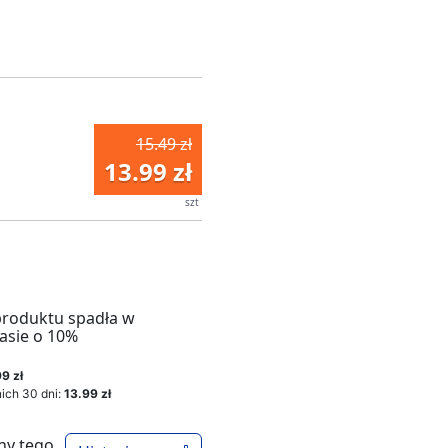
15.49 zł
13.99 zł
szt
produktu spadła w
asie o 10%
9 zł
ich 30 dni:
13.99 zł
ny tego