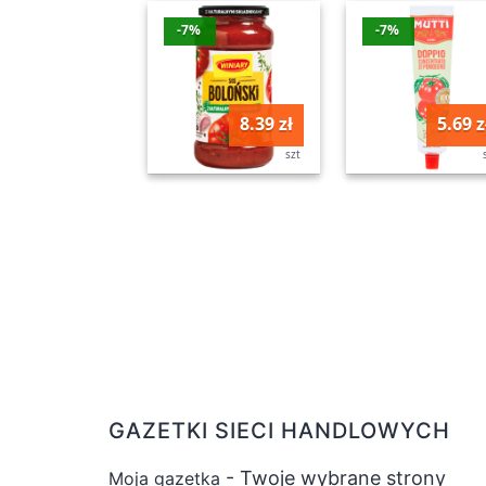
-7%
-7%
8.39 zł
5.69 z
szt
GAZETKI SIECI HANDLOWYCH
- Twoje wybrane strony
Moja gazetka