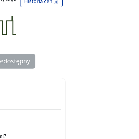
Historia cen
iedostępny
mi?