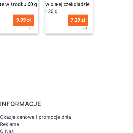
9.99 zł
7.29 zł
szt
szt
INFORMACJE
Okazje cenowe i promocje dnia
Reklama
O Nas