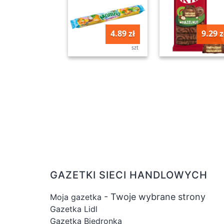
4.89 zł
9.29 z
szt
GAZETKI SIECI HANDLOWYCH
- Twoje wybrane strony
Moja gazetka
Gazetka Lidl
Gazetka Biedronka