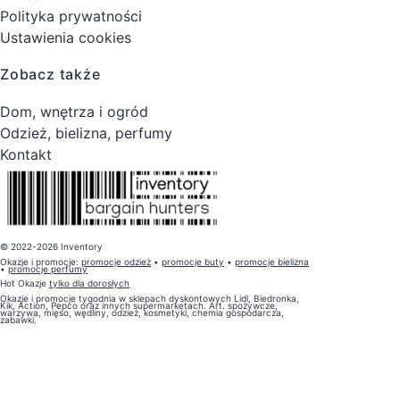
Polityka prywatności
Ustawienia cookies
Zobacz także
Dom, wnętrza i ogród
Odzież, bielizna, perfumy
Kontakt
© 2022-2026 Inventory
Okazje i promocje:
promocje odzież
•
promocje buty
•
promocje bielizna
•
promocje perfumy
Hot Okazje
tylko dla dorosłych
Okazje i promocje tygodnia w sklepach dyskontowych Lidl, Biedronka,
Kik, Action, Pepco oraz innych supermarketach. Art. spożywcze,
warzywa, mięso, wędliny, odzież, kosmetyki, chemia gospodarcza,
zabawki.