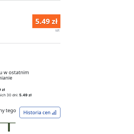
5.49 zł
szt
u w ostatnim
mianie
 zł
ich 30 dni:
5.49 zł
ny tego
Historia cen