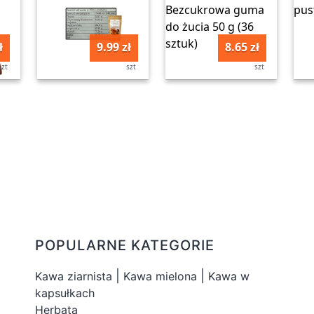
ł
9.99 zł
8.65 zł
szt
szt
szt
POPULARNE KATEGORIE
|
|
Kawa ziarnista
Kawa mielona
Kawa w
kapsułkach
Herbata