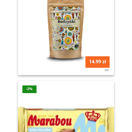
14.99 zł
szt
-2%