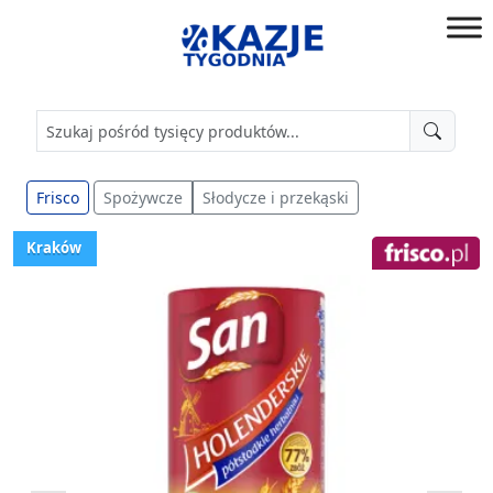
Przejdź
do
złap
treści
okazję!
Frisco
Spożywcze
Słodycze i przekąski
Kraków