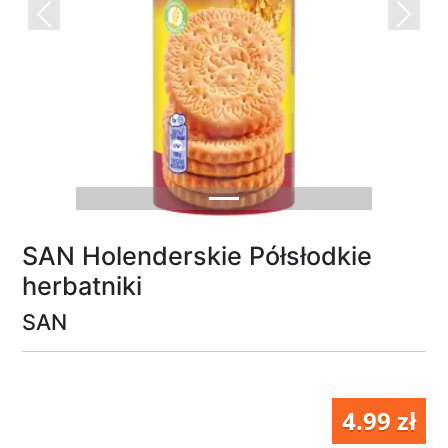
Previous
Next
SAN Holenderskie Półsłodkie
herbatniki
SAN
4.99 zł