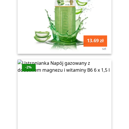
13.69 zł
szt
-2%