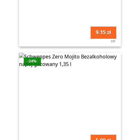
9.15 zł
szt
-24%