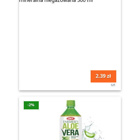
2.39 zł
szt
-2%