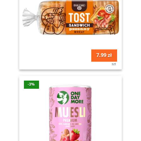
7.99 zł
szt
-3%