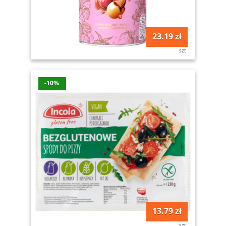
23.19 zł
szt
-10%
13.79 zł
szt