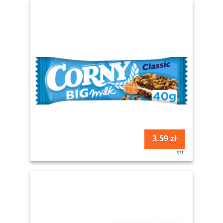
3.59 zł
szt