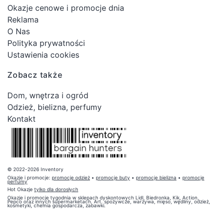
Okazje cenowe i promocje dnia
Reklama
O Nas
Polityka prywatności
Ustawienia cookies
Zobacz także
Dom, wnętrza i ogród
Odzież, bielizna, perfumy
Kontakt
© 2022-2026 Inventory
Okazje i promocje:
promocje odzież
•
promocje buty
•
promocje bielizna
•
promocje
perfumy
Hot Okazje
tylko dla dorosłych
Okazje i promocje tygodnia w sklepach dyskontowych Lidl, Biedronka, Kik, Action,
Pepco oraz innych supermarketach. Art. spożywcze, warzywa, mięso, wędliny, odzież,
kosmetyki, chemia gospodarcza, zabawki.