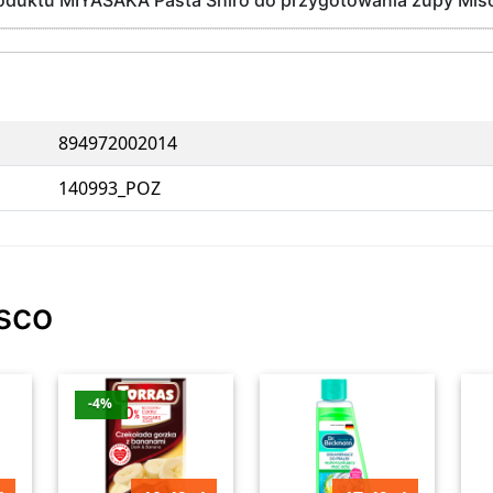
roduktu MIYASAKA Pasta Shiro do przygotowania zupy Mis
894972002014
140993_POZ
isco
-4%