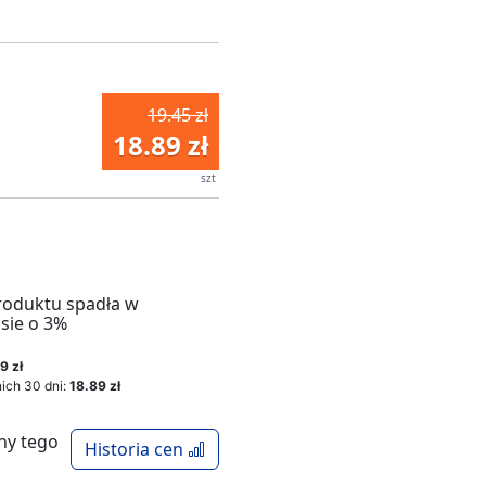
19.45 zł
18.89 zł
szt
roduktu spadła w
sie o 3%
9 zł
ich 30 dni:
18.89 zł
ny tego
Historia cen