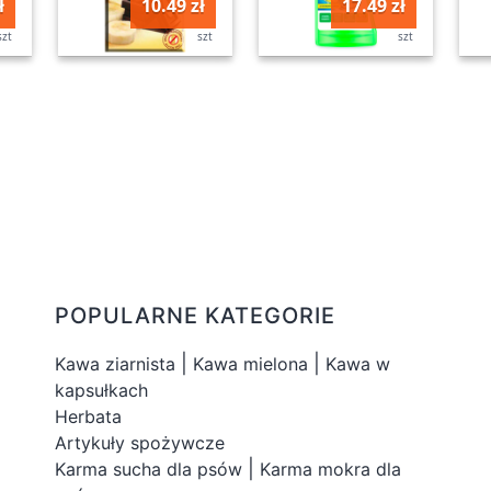
ł
10.49 zł
17.49 zł
szt
szt
szt
POPULARNE KATEGORIE
|
|
Kawa ziarnista
Kawa mielona
Kawa w
kapsułkach
Herbata
Artykuły spożywcze
|
Karma sucha dla psów
Karma mokra dla