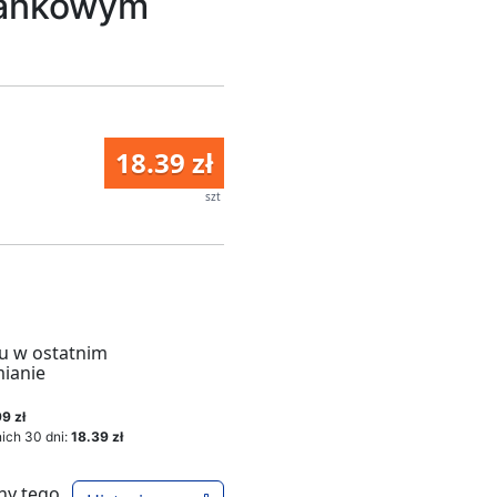
tankowym
18.39 zł
szt
u w ostatnim
mianie
9 zł
ich 30 dni:
18.39 zł
ny tego