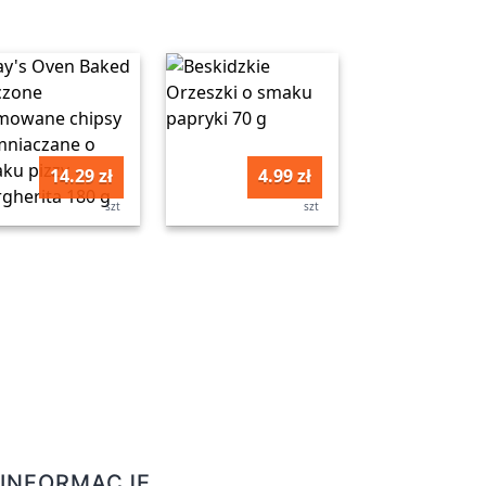
14.29 zł
4.99 zł
szt
szt
INFORMACJE