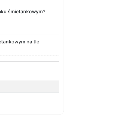
maku śmietankowym?
etankowym na tle