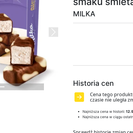
smaku śmie
MILKA
Next
Historia cen
Cena tego produkt
czasie nie uległa z
Najniższa cena w historii:
12.9
Najniższa cena w ciągu ostatn
Sprawdź historię zmian ce