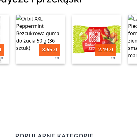
ł
8.65 zł
2.19 zł
szt
szt
szt
POPULARNE KATEGORIE