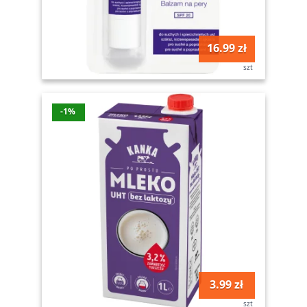
16.99 zł
szt
-1%
3.99 zł
szt