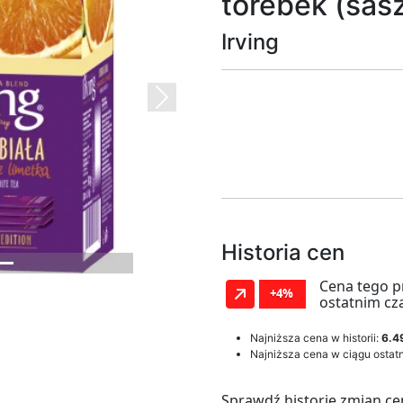
torebek (sasz
Irving
Next
Historia cen
Cena tego p
+4%
ostatnim cz
Najniższa cena w historii:
6.49
Najniższa cena w ciągu ostatn
Sprawdź historię zmian ce