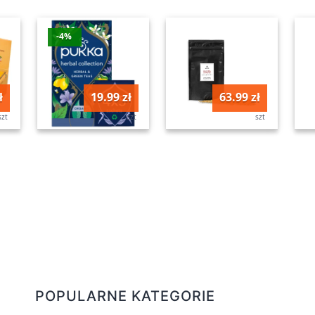
-4%
ł
19.99 zł
63.99 zł
szt
szt
szt
POPULARNE KATEGORIE