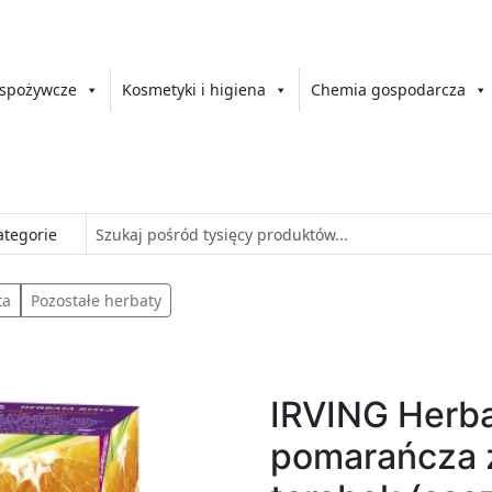
 spożywcze
Kosmetyki i higiena
Chemia gospodarcza
ta
Pozostałe herbaty
IRVING Herba
pomarańcza z