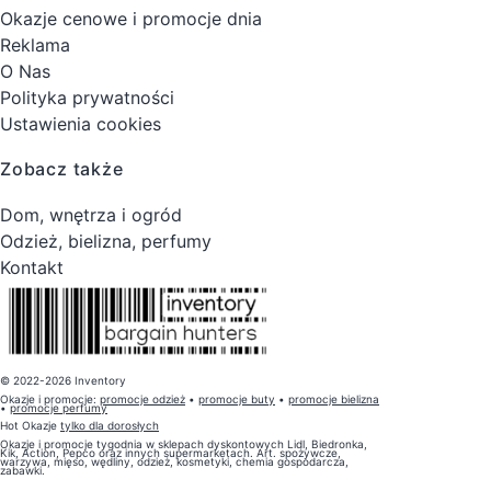
Okazje cenowe i promocje dnia
Reklama
O Nas
Polityka prywatności
Ustawienia cookies
Zobacz także
Dom, wnętrza i ogród
Odzież, bielizna, perfumy
Kontakt
© 2022-2026 Inventory
Okazje i promocje:
promocje odzież
•
promocje buty
•
promocje bielizna
•
promocje perfumy
Hot Okazje
tylko dla dorosłych
Okazje i promocje tygodnia w sklepach dyskontowych Lidl, Biedronka,
Kik, Action, Pepco oraz innych supermarketach. Art. spożywcze,
warzywa, mięso, wędliny, odzież, kosmetyki, chemia gospodarcza,
zabawki.