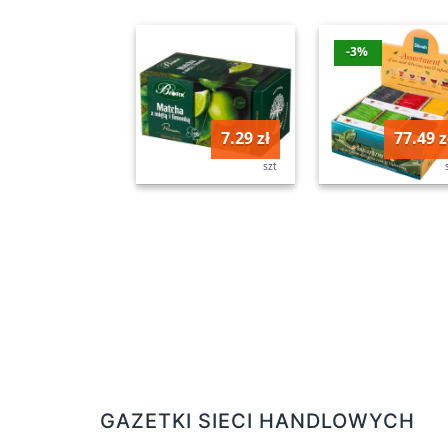
-3%
7.29 zł
77.49 z
szt
GAZETKI SIECI HANDLOWYCH