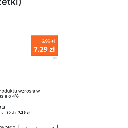
etki)
6.99 zł
7.29 zł
szt
roduktu wzrosła w
asie o 4%
 zł
ich 30 dni:
7.29 zł
ny tego