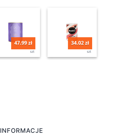
47.99 zł
34.02 zł
szt
szt
INFORMACJE