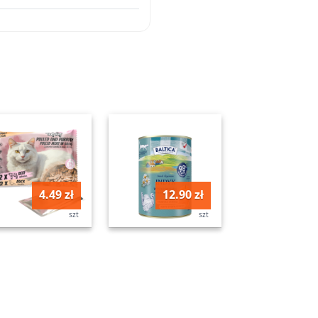
4.49 zł
12.90 zł
szt
szt