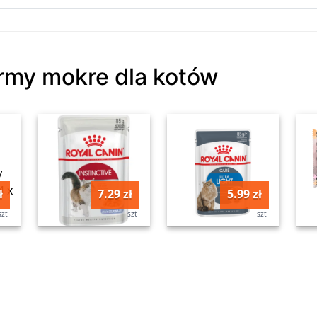
army mokre dla kotów
ł
7.29 zł
5.99 zł
szt
szt
szt