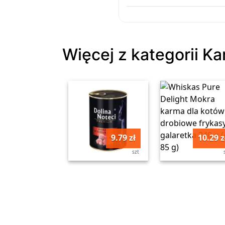
Więcej z kategorii K
9.79 zł
10.29 z
szt