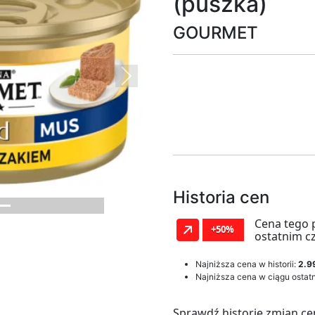
(puszka)
GOURMET
Next
Historia cen
Cena tego 
+50%
ostatnim c
Najniższa cena w historii:
2.99
Najniższa cena w ciągu ostatn
Sprawdź historię zmian ce