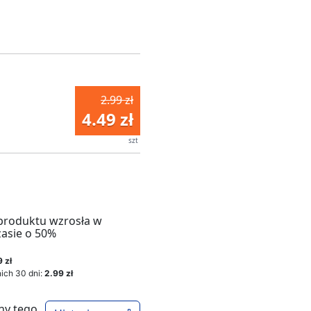
2.99 zł
4.49 zł
szt
produktu wzrosła w
zasie o 50%
 zł
ich 30 dni:
2.99 zł
ny tego