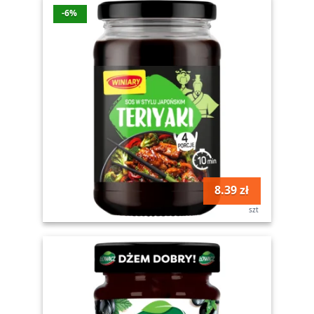
-6%
8.39 zł
szt