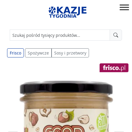
Przejdź
do
złap
treści
okazję!
Frisco
Spożywcze
Sosy i przetwory