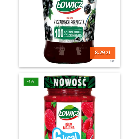
8.29 zł
szt
-1%