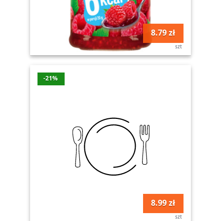
8.79 zł
szt
-21%
8.99 zł
szt