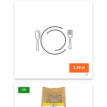
3.59 zł
szt
-2%