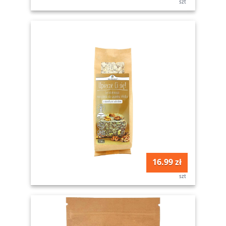
szt
16.99 zł
szt