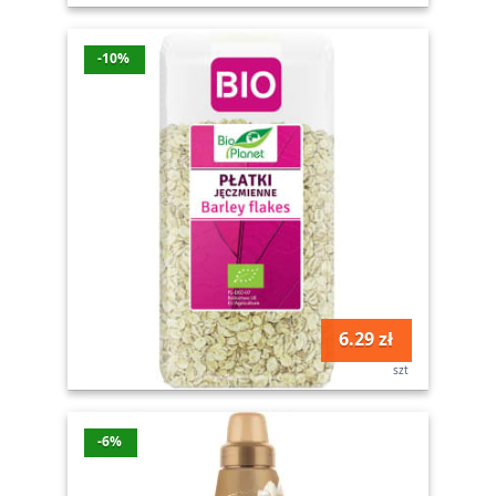
-10%
6.29 zł
szt
-6%