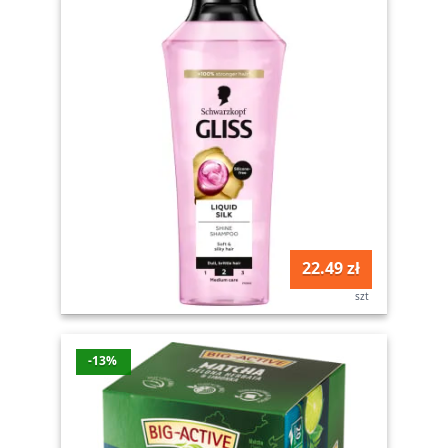
22.49 zł
szt
-13%