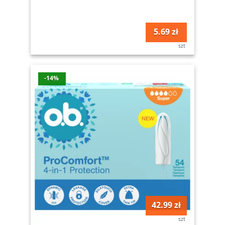
5.69 zł
szt
-14%
42.99 zł
szt