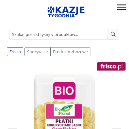
Przejdź
do
złap
treści
okazję!
Frisco
Spożywcze
Produkty zbożowe