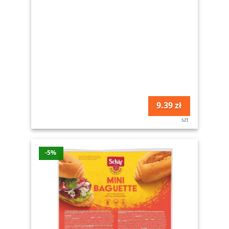
9.39 zł
szt
-5%