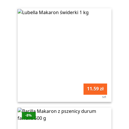
11.59 zł
szt
-8%