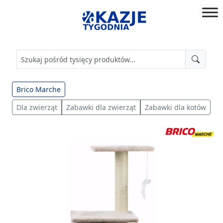
Przejdź
do
złap
treści
okazję!
Brico Marche
Dla zwierząt
Zabawki dla zwierząt
Zabawki dla kotów